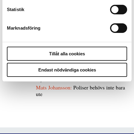
Statistik
8 juli 2026
Replik:
Det är inte evidenskrav som
bakbinder polisen
Marknadsföring
7 juli 2026
Debatt:
Med för höga krav på evidens kan
Tillåt alla cookies
polisen inte göra något alls
Endast nödvändiga cookies
15 juni 2026
Mats Johansson:
Poliser behövs inte bara
ute