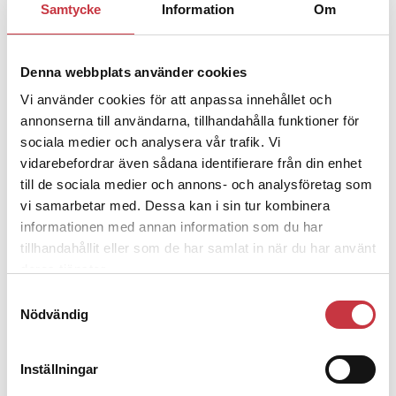
Samtycke
Information
Om
Jens Mårtensson:
Snart 20 år i tjänst – nu
ska han lära sig grunderna
Denna webbplats använder cookies
4 juni 2026
Vi använder cookies för att anpassa innehållet och
Polisregionen erkänner fel: ”Kommer
annonserna till användarna, tillhandahålla funktioner för
att rättas till”
sociala medier och analysera vår trafik. Vi
vidarebefordrar även sådana identifierare från din enhet
till de sociala medier och annons- och analysföretag som
vi samarbetar med. Dessa kan i sin tur kombinera
informationen med annan information som du har
tillhandahållit eller som de har samlat in när du har använt
Debatt
deras tjänster.
Samtyckesval
9 juli 2026
Nödvändig
Slutreplik:
Det handlar om
kunskapsstyrning – inte om forskarnas
motiv
Inställningar