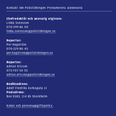
Kontakt
Om Polistidningen
Prenumerera
Annonsera
Chefredaktör och ansvarig utgivare:
Linda Svensson
070-399 86 00
linda.svensson@polistidningen.se
Reporter:
Per Hagström
070-329 80 45
per.hagstrom@polistidningen.se
Reporter:
Adrian Ericson
073-707 50 55
adrian.ericson@polistidningen.se
Besöksadress:
Adolf Fredriks kyrkogata 11
Postadress:
Box 5583, 114 85 Stockholm
Kakor och personuppgiftspolicy.