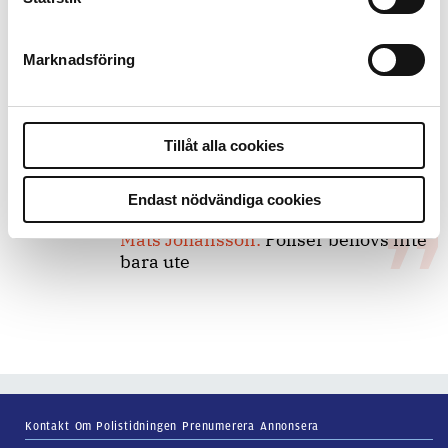
Replik:
Det är inte evidenskrav som
bakbinder polisen
Marknadsföring
7 juli 2026
Debatt:
Med för höga krav på evidens
kan polisen inte göra något alls
Tillåt alla cookies
Endast nödvändiga cookies
15 juni 2026
Mats Johansson:
Poliser behövs inte
bara ute
Kontakt
Om Polistidningen
Prenumerera
Annonsera