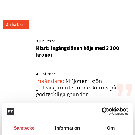
Andra läser
3 juni 2026
Klart: Ingångslönen höjs med 2 300
kronor
4 juni 2026
Insändare:
Miljoner i sjön –
polisaspiranter underkänns på
godtyckliga grunder
1 juni 2026
Jens Mårtensson:
Snart 20 år i tjänst
Samtycke
Information
Om
– nu ska han lära sig grunderna