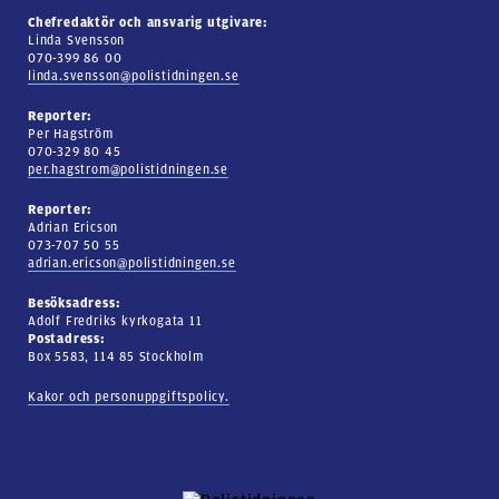
Chefredaktör och ansvarig utgivare:
Linda Svensson
070-399 86 00
linda.svensson@polistidningen.se
Reporter:
Per Hagström
070-329 80 45
per.hagstrom@polistidningen.se
Reporter:
Adrian Ericson
073-707 50 55
adrian.ericson@polistidningen.se
Besöksadress:
Adolf Fredriks kyrkogata 11
Postadress:
Box 5583, 114 85 Stockholm
Kakor och personuppgiftspolicy.