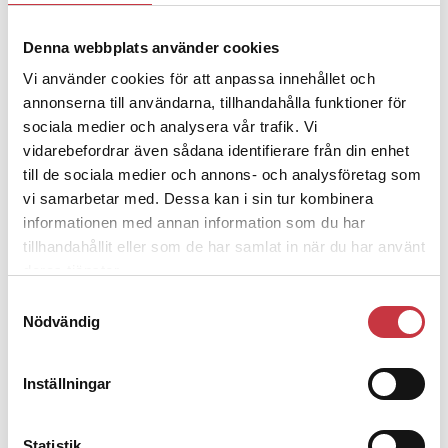
Denna webbplats använder cookies
4 juni 2026
Vi använder cookies för att anpassa innehållet och
Polisregionen erkänner fel: ”Kommer
att rättas till”
annonserna till användarna, tillhandahålla funktioner för
sociala medier och analysera vår trafik. Vi
vidarebefordrar även sådana identifierare från din enhet
till de sociala medier och annons- och analysföretag som
vi samarbetar med. Dessa kan i sin tur kombinera
informationen med annan information som du har
Debatt
tillhandahållit eller som de har samlat in när du har använt
deras tjänster.
9 juli 2026
Samtyckesval
Slutreplik:
Det handlar om
Nödvändig
kunskapsstyrning – inte om
forskarnas motiv
Inställningar
8 juli 2026
Statistik