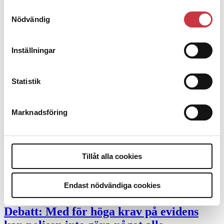
Mobilannons
Samtyckesval
Nödvändig
Desktopannnons
Debatt
Inställningar
9 juli 2026
Statistik
Slutreplik:
Det handlar om
kunskapsstyrning – inte om forskarnas
motiv
Marknadsföring
8 juli 2026
Replik:
Det är inte evidenskrav som
Tillåt alla cookies
bakbinder polisen
Endast nödvändiga cookies
7 juli 2026
Debatt:
Med för höga krav på evidens