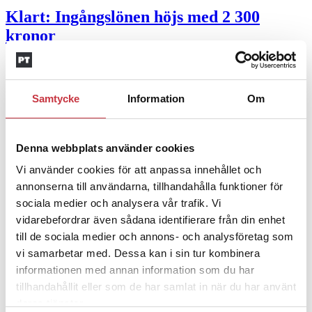
Klart: Ingångslönen höjs med 2 300
kronor
4 juni 2026
Insändare:
Miljoner i sjön –
Samtycke
Information
Om
polisaspiranter underkänns på
godtyckliga grunder
Denna webbplats använder cookies
1 juni 2026
Vi använder cookies för att anpassa innehållet och
annonserna till användarna, tillhandahålla funktioner för
Jens Mårtensson:
Snart 20 år i tjänst – nu
sociala medier och analysera vår trafik. Vi
ska han lära sig grunderna
vidarebefordrar även sådana identifierare från din enhet
till de sociala medier och annons- och analysföretag som
4 juni 2026
vi samarbetar med. Dessa kan i sin tur kombinera
Polisregionen erkänner fel: ”Kommer att
informationen med annan information som du har
rättas till”
tillhandahållit eller som de har samlat in när du har använt
deras tjänster.