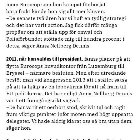
inom Eurocop som hon kämpat för börjat
bära frukt kände hon sig allt mer kluven.
–De senaste två åren har vi haft en tydlig strategi
och det har varit action. Jag fick därför många
propåer om att ställa upp för omval och
Polisförbundet stöttade mig till hundra procent i
detta, säger Anna Nellberg Dennis.
, fanns planer på att
2011, när hon valdes till president
flytta Eurocops huvudkontor från Luxemburg till
Bryssel – närmare besluten. Men efter utredande
beslöt man vid kongressen 2013 att i stället satsa
på att ta hjälp av en lobbyfirma för att nå fram till
EU-politikerna. Det har enligt Anna Nellberg Dennis
varit ett framgångsrikt vägval.
–De har varit ett oerhört stöd, skrivit tal och tagit
fram viktiga punkter inför möten med högt uppsatta
delegater. Vi hade aldrig klarat oss så bra utan dem,
säger hon.