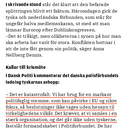
står det klart att den befarade
I skrivande stund
splittringen blivit ett faktum. Häromdagen gick de
tyska och nederländska förbunden, som står för
ungefär halva medlemsskaran, ut med att man
lämnar Eurocop efter Dublinkongressen.
–Det är tråkigt, men olikheterna i synen på hur man
ska arbeta har varit för stora. Konflikten bottnar i
att de inte fått genom sin politik, säger Anna
Nellberg Dennis.
Kallar till krismöte
I Dansk Politi kommenterar det danska polisförbundets
ledning tyskarnas avhopp:
– Det er katastrofalt. Vi har brug for en markant
politifaglig stemme, som kan påvirke i EU og sikre
fokus, så beslutninger ikke tages uden hensyn til
virkelighedens vilkår. Det kræver, at vi samles i en
stærk organisation, og det går ikke uden tyskerne,
fastslår formandskabet i Politiforbundet. De har