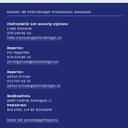
Kontakt
Om Polistidningen
Prenumerera
Annonsera
Chefredaktör och ansvarig utgivare:
Linda Svensson
070-399 86 00
linda.svensson@polistidningen.se
Reporter:
Per Hagström
070-329 80 45
per.hagstrom@polistidningen.se
Reporter:
Adrian Ericson
073-707 50 55
adrian.ericson@polistidningen.se
Besöksadress:
Adolf Fredriks kyrkogata 11
Postadress:
Box 5583, 114 85 Stockholm
Kakor och personuppgiftspolicy.