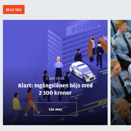
Mest läst
I
3 juni 2026
po
Klart: Ingångslönen höjs med
2 300 kronor
Läs mer