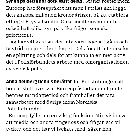
Starka röster inom
Synen på detta har dock varit delad.
Eurocop har förespråkat att man i stället ska lägga
den knappa miljonen kronor årligen på att etablera
ett eget Brysselkontor. Olika medlemsländer har
också haft olika syn på vilka frågor som ska
prioriteras.
–Jag har väl känt att det inte varit läge att gå in och
ta strid om presidentskapet. Dels för att inte orsaka
en splittring och dels för att kunna ta en mer aktiv
del i Polisförbundets arbete med omorganisationen
av svensk polis.
för Polistidningen att
Anna Nellberg Dennis berättar
hon är stolt över vad Eurocop åstadkommit under
hennes mandatperiod och framhåller det täta
samarbetet med övriga inom Nordiska
Polisförbundet.
–Eurocop fyller nu en viktig funktion. Min vision var
att media och andra ringer oss och frågar vad vi
tycker, och det har vi lyckats med, säger hon.