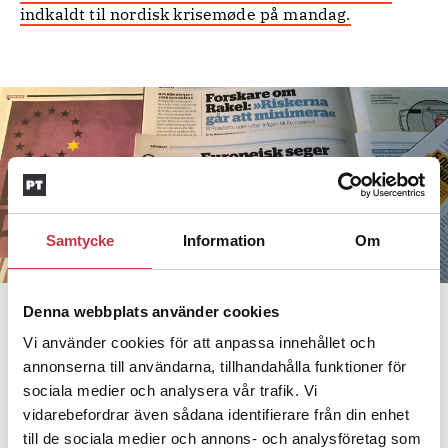
indkaldt til nordisk krisemøde på mandag.
Samtycke
Information
Om
Eurocop har bland annat stöttat de irländska polisernas kamp för grundläggande
Denna webbplats använder cookies
fackliga rättigheter, som att förhandla om kollektivavtal.
Vi använder cookies för att anpassa innehållet och
annonserna till användarna, tillhandahålla funktioner för
Väntas få spansk efterträdare
sociala medier och analysera vår trafik. Vi
är att medlemsförbunden
Syftet med Eurocop
vidarebefordrar även sådana identifierare från din enhet
tillsammans ska lyfta och utveckla polisyrket och
till de sociala medier och annons- och analysföretag som