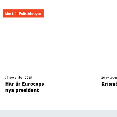
Mer från Polistidningen
17 november 2015
26 oktobe
Här är Eurocops
Krismö
nya president