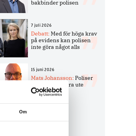
bakbinder polisen
7 juli 2026
Debatt:
Med för höga krav
på evidens kan polisen
inte göra något alls
15 juni 2026
Mats Johansson:
Poliser
behövs inte bara ute
Om