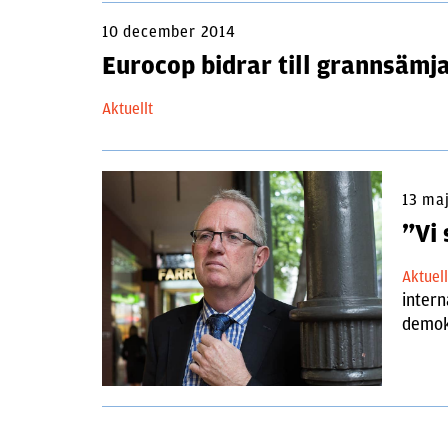
10 december 2014
Eurocop bidrar till grannsämj
Aktuellt
13 ma
”Vi
Aktuel
intern
demokr