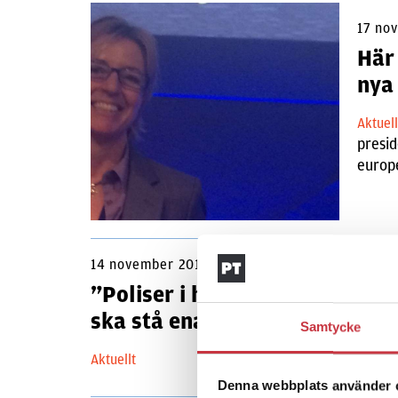
17 no
Här
nya
Aktuel
presid
europ
14 november 2015
”Poliser i hela Europa
ska stå enade …”
Samtycke
Aktuellt
Denna webbplats använder 