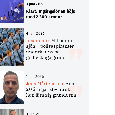
3 juni 2026
Klart: Ingångslönen höjs
med 2 300 kronor
4 juni 2026
Insändare:
Miljoner i
sjön – polisaspiranter
underkänns på
godtyckliga grunder
1 juni 2026
Jens Mårtensson:
Snart
20 år i tjänst – nu ska
han lära sig grunderna
4 juni 2026