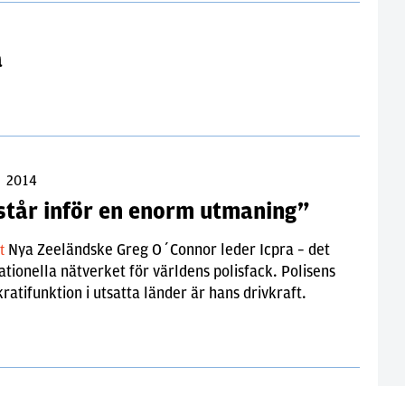
a
j 2014
 står inför en enorm utmaning”
Nya Zeeländske Greg O´Connor leder Icpra – det
lt
ationella nätverket för världens polisfack. Polisens
atifunktion i utsatta länder är hans drivkraft.