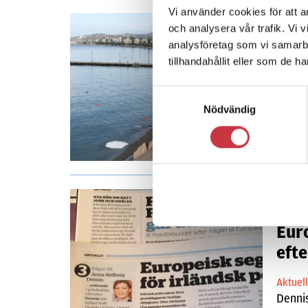
Vi använder cookies för att a
och analysera vår trafik. Vi 
26 ok
analysföretag som vi samarb
Kri
tillhandahållit eller som de h
Aktuel
Samtyckesval
att nå
Nödvändig
Euroc
6 okt
Eur
eft
Aktuel
Dennis