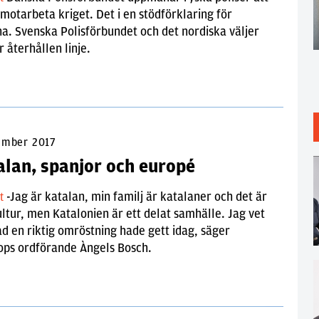
 motarbeta kriget. Det i en stödförklaring för
a. Svenska Polisförbundet och det nordiska väljer
 återhållen linje.
ember 2017
alan, spanjor och europé
-Jag är katalan, min familj är katalaner och det är
lt
ltur, men Katalonien är ett delat samhälle. Jag vet
ad en riktig omröstning hade gett idag, säger
ops ordförande Àngels Bosch.