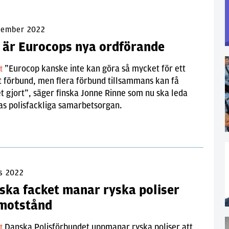
vember 2022
 är Eurocops nya ordförande
”Eurocop kanske inte kan göra så mycket för ett
lt
t förbund, men flera förbund tillsammans kan få
 gjort”, säger finska Jonne Rinne som nu ska leda
as polisfackliga samarbetsorgan.
s 2022
ska facket manar ryska poliser
 motstånd
Danska Polisförbundet uppmanar ryska poliser att
lt