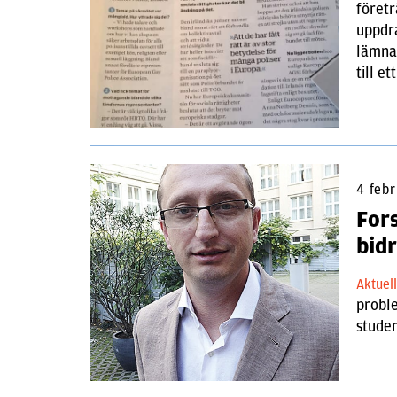
företr
uppdra
lämna 
till e
4 febr
For
bidr
Aktuel
probl
studer