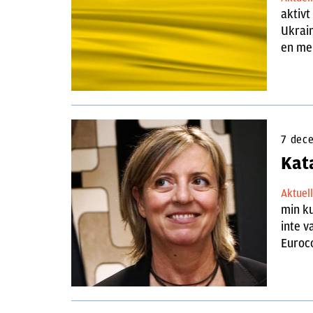
aktivt
Ukrain
en mer
7 dec
Kat
Aktuel
min ku
inte v
Euroc