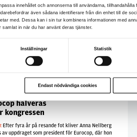
npassa innehållet och annonserna till användarna, tillhandahålla 
vidarebefordrar även sådana identifierare från din enhet till de s
tober 2015
etar med. Dessa kan i sin tur kombinera informationen med ann
smöte om flyktingar på Kos
ar samlat in när du har använt deras tjänster.
Grekland är extra ansatt av flyktingarnas försök
lt
 Europa. På Kos hölls nyligen ett krismöte, där
Inställningar
Statistik
ops president Anna Nellberg Dennis medverkade.
Endast nödvändiga cookies
ober 2015
ocop halveras
er kongressen
Efter fyra år på resande fot kliver Anna Nellberg
lt
 av uppdraget som president för Eurocop, där hon