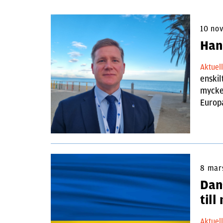
10 no
Han
Aktuel
enskil
mycket
Europ
8 mar
Dan
till
Aktuel