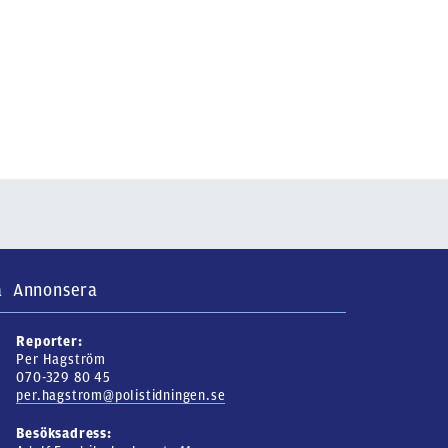
a
Annonsera
Reporter:
Per Hagström
070-329 80 45
per.hagstrom@polistidningen.se
Besöksadress: