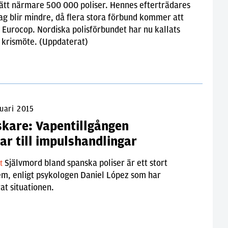
ätt närmare 500 000 poliser. Hennes efterträdares
g blir mindre, då flera stora förbund kommer att
Eurocop. Nordiska polisförbundet har nu kallats
tt krismöte. (Uppdaterat)
uari 2015
skare: Vapentillgången
ar till impulshandlingar
Självmord bland spanska poliser är ett stort
lt
em, enligt psykologen Daniel López som har
at situationen.