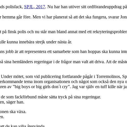
nds polisfack,
SPJL, 2017
. Nu har han utöver sitt ordförandeuppdrag p
saker hemma går före. Men vi har planerat så att det ska fungera, svarar 
 på finsk polis och nu står man bland annat med ett rekryteringsproblem
lle kunna innebära strejk under nästa år.
ns jobb är att representera ett samarbete som han hoppas ska kunna inte
på sina hemländers regeringar i de frågor man valt att driva. Att de måste 
Under mötet, som vid publicering fortfarande pågår i Torremolinos, Span
återkommande tema inom organisationen och något som också den nya ordför
n av ”big boys or big girls don´t cry”. Jag var själv en tuff kille när j
h de som fackförbund måste sätta tryck på sina regeringar.
en, säger han.
ionen ska växa.
en.
t de kan vilja återvända.