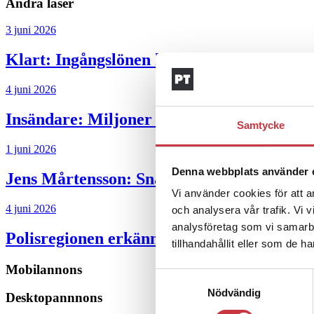
Andra läser
3 juni 2026
Klart: Ingångslönen höjs med 2 300 krono
4 juni 2026
Insändare:
Miljoner i sjön – polisaspiran
Samtycke
1 juni 2026
Denna webbplats använder 
Jens Mårtensson:
Snart 20 år i tjänst – n
Vi använder cookies för att a
4 juni 2026
och analysera vår trafik. Vi 
analysföretag som vi samarb
Polisregionen erkänner fel: ”Kommer att rä
tillhandahållit eller som de h
Mobilannons
Samtyckesval
Nödvändig
Desktopannnons