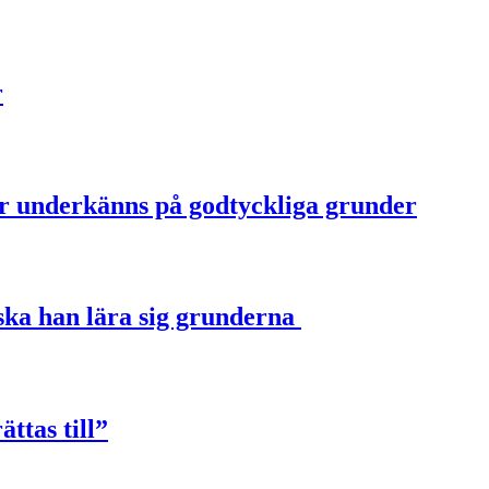
r
ter underkänns på godtyckliga grunder
u ska han lära sig grunderna
ttas till”