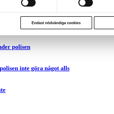
Endast nödvändiga cookies
ng – inte om forskarnas motiv
nder polisen
olisen inte göra något alls
ute