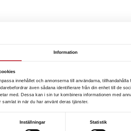
r
ter underkänns på godtyckliga grunder
Information
cookies
u ska han lära sig grunderna
npassa innehållet och annonserna till användarna, tillhandahålla 
vidarebefordrar även sådana identifierare från din enhet till de s
etar med. Dessa kan i sin tur kombinera informationen med ann
ttas till”
ar samlat in när du har använt deras tjänster.
Inställningar
Statistik