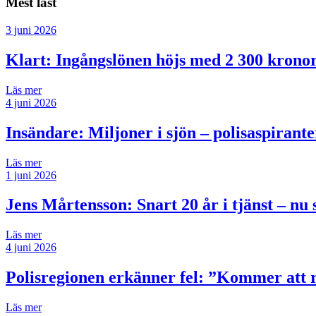
Mest läst
3 juni 2026
Klart: Ingångslönen höjs med 2 300 krono
Läs mer
4 juni 2026
Insändare:
Miljoner i sjön – polisaspiran
Läs mer
1 juni 2026
Jens Mårtensson:
Snart 20 år i tjänst – n
Läs mer
4 juni 2026
Polisregionen erkänner fel: ”Kommer att rä
Läs mer