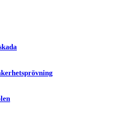
sskada
säkerhetsprövning
olen