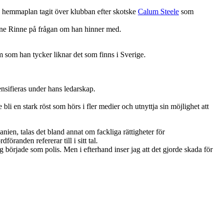
å hemmaplan tagit över klubban efter skotske
Calum Steele
som
Jonne Rinne på frågan om han hinner med.
 som han tycker liknar det som finns i Sverige.
nsifieras under hans ledarskap.
bli en stark röst som hörs i fler medier och utnyttja sin möjlighet att
ien, talas det bland annat om fackliga rättigheter för
anden refererar till i sitt tal.
ag började som polis. Men i efterhand inser jag att det gjorde skada för