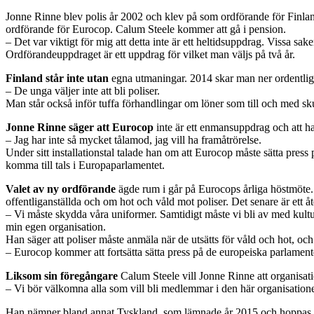
Jonne Rinne blev polis år 2002 och klev på som ordförande för Finla
ordförande för Eurocop. Calum Steele kommer att gå i pension.
– Det var viktigt för mig att detta inte är ett heltidsuppdrag. Vissa 
Ordförandeuppdraget är ett uppdrag för vilket man väljs på två år.
Finland står inte utan
egna utmaningar. 2014 skar man ner ordentligt
– De unga väljer inte att bli poliser.
Man står också inför tuffa förhandlingar om löner som till och med sku
Jonne Rinne säger att Eurocop
inte är ett enmansuppdrag och att ha
– Jag har inte så mycket tålamod, jag vill ha framåtrörelse.
Under sitt installationstal talade han om att Eurocop måste sätta press 
komma till tals i Europaparlamentet.
Valet av ny ordförande
ägde rum i går på Eurocops årliga höstmöte. 
offentliganställda och om hot och våld mot poliser. Det senare är ett 
– Vi måste skydda våra uniformer. Samtidigt måste vi bli av med kulture
min egen organisation.
Han säger att poliser måste anmäla när de utsätts för våld och hot, oc
– Eurocop kommer att fortsätta sätta press på de europeiska parlament
Liksom sin föregångare
Calum Steele vill Jonne Rinne att organisat
– Vi bör välkomna alla som vill bli medlemmar i den här organisation
Han nämner bland annat Tyskland, som lämnade år 2015 och hoppas at