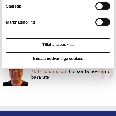
8 juli 2026
Statistik
Replik:
Det är inte evidenskrav som
bakbinder polisen
Marknadsföring
7 juli 2026
Debatt:
Med för höga krav på evidens
Tillåt alla cookies
kan polisen inte göra något alls
Endast nödvändiga cookies
15 juni 2026
Mats Johansson:
Poliser behövs inte
bara ute