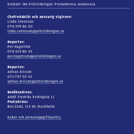
Kontakt
Om Polistidningen
Prenumerera
Annonsera
Chefredaktör och ansvarig utgivare:
Linda Svensson
070-399 86 00
linda.svensson@polistidningen.se
Reporter:
Per Hagström
070-329 80 45
per.hagstrom@polistidningen.se
Reporter:
Adrian Ericson
073-707 50 55
adrian.ericson@polistidningen.se
Besöksadress:
Adolf Fredriks kyrkogata 11
Postadress:
Box 5583, 114 85 Stockholm
Kakor och personuppgiftspolicy.