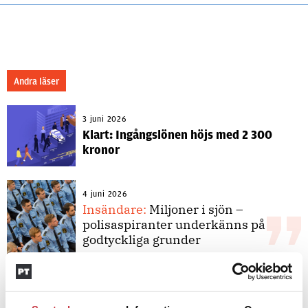
Andra läser
3 juni 2026
Klart: Ingångslönen höjs med 2 300
kronor
4 juni 2026
Insändare:
Miljoner i sjön –
polisaspiranter underkänns på
godtyckliga grunder
1 juni 2026
Jens Mårtensson:
Snart 20 år i tjänst