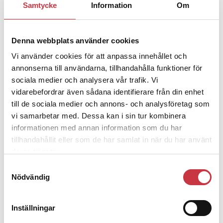
Samtycke
Information
Om
Jens Mårtensson:
Snart 20 år i tjänst – nu
ska han lära sig grunderna
Denna webbplats använder cookies
4 juni 2026
Vi använder cookies för att anpassa innehållet och
Polisregionen erkänner fel: ”Kommer
annonserna till användarna, tillhandahålla funktioner för
att rättas till”
sociala medier och analysera vår trafik. Vi
vidarebefordrar även sådana identifierare från din enhet
till de sociala medier och annons- och analysföretag som
vi samarbetar med. Dessa kan i sin tur kombinera
informationen med annan information som du har
tillhandahållit eller som de har samlat in när du har använt
Debatt
deras tjänster.
Samtyckesval
9 juli 2026
Nödvändig
Slutreplik:
Det handlar om
kunskapsstyrning – inte om forskarnas
motiv
Inställningar