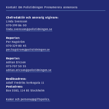
Kontakt
Om Polistidningen
Prenumerera
Annonsera
Chefredaktör och ansvarig utgivare:
Linda Svensson
070-399 86 00
linda.svensson@polistidningen.se
Reporter:
Per Hagström
070-329 80 45
per.hagstrom@polistidningen.se
Reporter:
Adrian Ericson
073-707 50 55
adrian.ericson@polistidningen.se
Besöksadress:
Adolf Fredriks kyrkogata 11
Postadress:
Box 5583, 114 85 Stockholm
Kakor och personuppgiftspolicy.