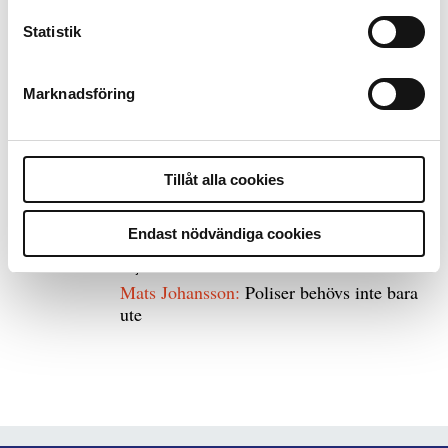
Statistik
8 juli 2026
Replik:
Det är inte evidenskrav som
bakbinder polisen
Marknadsföring
7 juli 2026
Debatt:
Med för höga krav på evidens kan
Tillåt alla cookies
polisen inte göra något alls
Endast nödvändiga cookies
15 juni 2026
Mats Johansson:
Poliser behövs inte bara
ute