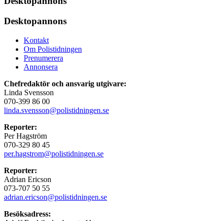
Desktopannons
Desktopannons
Kontakt
Om Polistidningen
Prenumerera
Annonsera
Chefredaktör och ansvarig utgivare:
Linda Svensson
070-399 86 00
linda.svensson@polistidningen.se
Reporter:
Per Hagström
070-329 80 45
per.hagstrom@polistidningen.se
Reporter:
Adrian Ericson
073-707 50 55
adrian.ericson@polistidningen.se
Besöksadress: