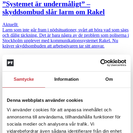
”Systemet är undermåligt” –
skyddsombud slår larm om Rakel
Aktuellt
Larm som inte går fram i nödsituationer, svårt att höra vad som sägs
och dålig täckning. Det är bara några av de problem som poliserna i
Stockholm upplever med kommunikationssystemet Rakel. Nu
kräver skyddsombuden att arbetsgivaren tar sitt ansvar.
Andra läser
3 juni 2026
Samtycke
Information
Om
Klart: Ingångslönen höjs med 2 300
kronor
Denna webbplats använder cookies
4 juni 2026
Vi använder cookies för att anpassa innehållet och
Insändare:
Miljoner i sjön –
annonserna till användarna, tillhandahålla funktioner för
polisaspiranter underkänns på
sociala medier och analysera vår trafik. Vi
godtyckliga grunder
vidarebefordrar även sådana identifierare från din enhet