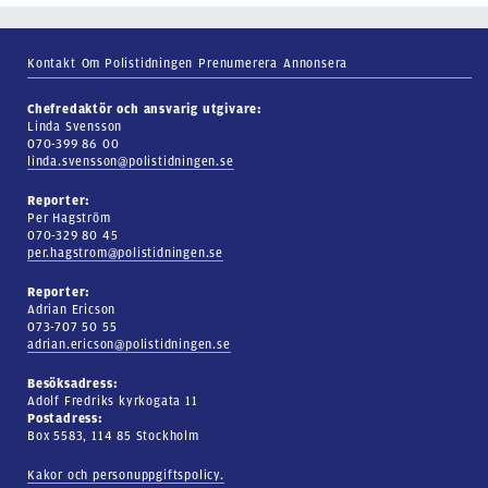
Kontakt
Om Polistidningen
Prenumerera
Annonsera
Chefredaktör och ansvarig utgivare:
Linda Svensson
070-399 86 00
linda.svensson@polistidningen.se
Reporter:
Per Hagström
070-329 80 45
per.hagstrom@polistidningen.se
Reporter:
Adrian Ericson
073-707 50 55
adrian.ericson@polistidningen.se
Besöksadress:
Adolf Fredriks kyrkogata 11
Postadress:
Box 5583, 114 85 Stockholm
Kakor och personuppgiftspolicy.