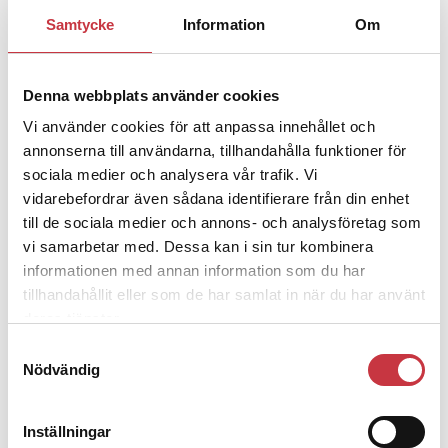
1 juni 2026
Samtycke
Information
Om
Jens Mårtensson:
Snart 20 år i tjänst
– nu ska han lära sig grunderna
Denna webbplats använder cookies
Vi använder cookies för att anpassa innehållet och
4 juni 2026
annonserna till användarna, tillhandahålla funktioner för
Polisregionen erkänner fel: ”Kommer
sociala medier och analysera vår trafik. Vi
att rättas till”
vidarebefordrar även sådana identifierare från din enhet
till de sociala medier och annons- och analysföretag som
vi samarbetar med. Dessa kan i sin tur kombinera
informationen med annan information som du har
tillhandahållit eller som de har samlat in när du har använt
Debatt
deras tjänster.
Samtyckesval
9 juli 2026
Nödvändig
Slutreplik:
Det handlar om
kunskapsstyrning – inte om
forskarnas motiv
Inställningar