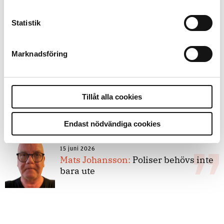
Statistik
8 juli 2026
Replik:
Det är inte evidenskrav som
bakbinder polisen
Marknadsföring
7 juli 2026
Tillåt alla cookies
Debatt:
Med för höga krav på evidens
kan polisen inte göra något alls
Endast nödvändiga cookies
15 juni 2026
Mats Johansson:
Poliser behövs inte
bara ute