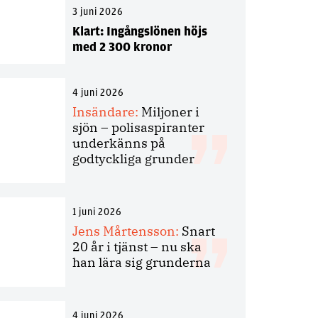
3 juni 2026
Klart: Ingångslönen höjs
med 2 300 kronor
4 juni 2026
Insändare:
Miljoner i
sjön – polisaspiranter
underkänns på
godtyckliga grunder
1 juni 2026
Jens Mårtensson:
Snart
20 år i tjänst – nu ska
han lära sig grunderna
4 juni 2026