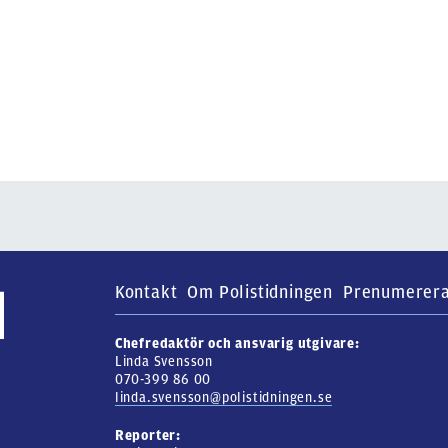
Kontakt
Om Polistidningen
Prenumerer
Chefredaktör och ansvarig utgivare:
Linda Svensson
070-399 86 00
linda.svensson@polistidningen.se
Reporter: