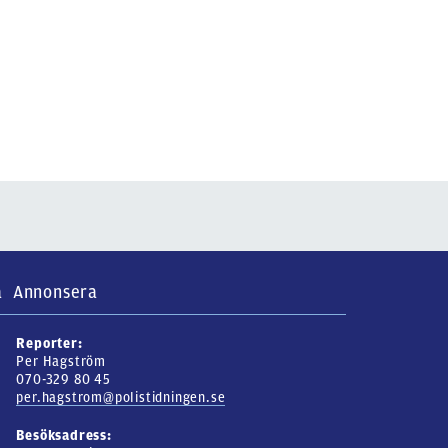
a
Annonsera
Reporter:
Per Hagström
070-329 80 45
per.hagstrom@polistidningen.se
Besöksadress: