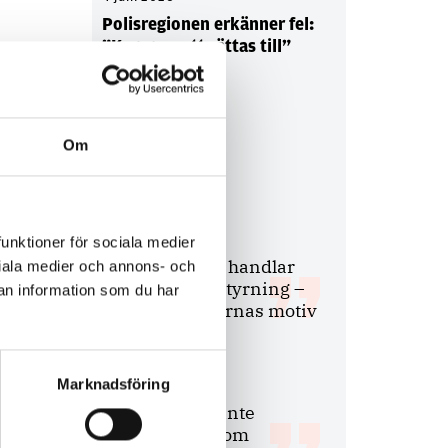
Polisregionen erkänner fel:
”Kommer att rättas till”
Om
Debatt
9 juli 2026
funktioner för sociala medier
Slutreplik:
Det handlar
ociala medier och annons- och
om kunskapsstyrning –
an information som du har
inte om forskarnas motiv
Marknadsföring
8 juli 2026
Replik:
Det är inte
evidenskrav som