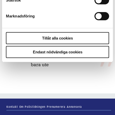
Statistik
bakbinder polisen
Marknadsföring
7 juli 2026
Debatt:
Med för höga krav på evidens
kan polisen inte göra något alls
Tillåt alla cookies
Endast nödvändiga cookies
15 juni 2026
Mats Johansson:
Poliser behövs inte
bara ute
Kontakt
Om Polistidningen
Prenumerera
Annonsera