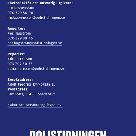
Chefredaktör och ansvarig utgivare:
Linda Svensson
070-399 86 00
linda.svensson@polistidningen.se
Reporter:
Per Hagström
070-329 80 45
per.hagstrom@polistidningen.se
Reporter:
Adrian Ericson
073-707 50 55
adrian.ericson@polistidningen.se
Besöksadress:
Adolf Fredriks kyrkogata 11
Postadress:
Box 5583, 114 85 Stockholm
Kakor och personuppgiftspolicy.