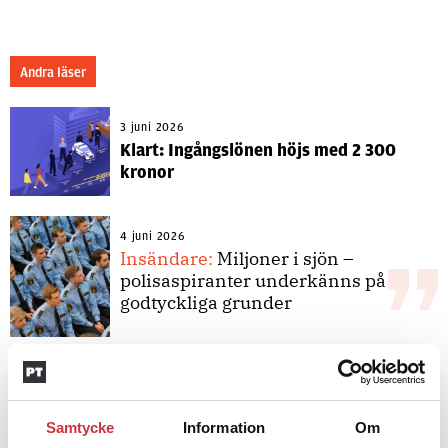
Andra läser
3 juni 2026
Klart: Ingångslönen höjs med 2 300
kronor
4 juni 2026
Insändare:
Miljoner i sjön –
polisaspiranter underkänns på
godtyckliga grunder
1 juni 2026
Jens Mårtensson:
Snart 20 år i tjänst
– nu ska han lära sig grunderna
Samtycke
Information
Om