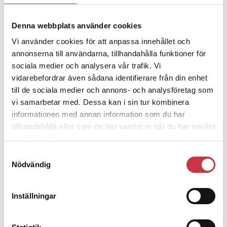
4 juni 2026
Denna webbplats använder cookies
Polisregionen erkänner fel: ”Kommer
Vi använder cookies för att anpassa innehållet och
att rättas till”
annonserna till användarna, tillhandahålla funktioner för
sociala medier och analysera vår trafik. Vi
vidarebefordrar även sådana identifierare från din enhet
till de sociala medier och annons- och analysföretag som
vi samarbetar med. Dessa kan i sin tur kombinera
Debatt
informationen med annan information som du har
tillhandahållit eller som de har samlat in när du har använt
deras tjänster.
9 juli 2026
Slutreplik:
Det handlar om
Samtyckesval
kunskapsstyrning – inte om
Nödvändig
forskarnas motiv
Inställningar
8 juli 2026
Replik:
Det är inte evidenskrav som