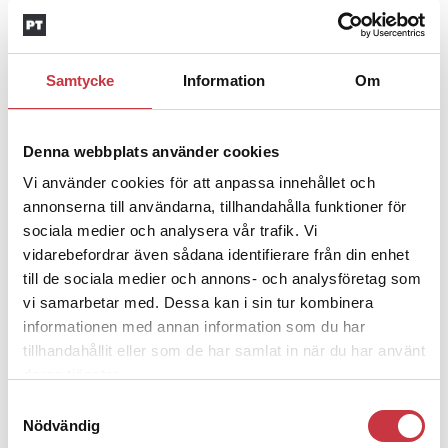
Insändare:
Miljoner i sjön –
polisaspiranter underkänns på
godtyckliga grunder
Samtycke
Information
Om
1 juni 2026
Jens Mårtensson:
Snart 20 år i tjänst
Denna webbplats använder cookies
– nu ska han lära sig grunderna
Vi använder cookies för att anpassa innehållet och
annonserna till användarna, tillhandahålla funktioner för
sociala medier och analysera vår trafik. Vi
4 juni 2026
vidarebefordrar även sådana identifierare från din enhet
Polisregionen erkänner fel: ”Kommer
till de sociala medier och annons- och analysföretag som
att rättas till”
vi samarbetar med. Dessa kan i sin tur kombinera
informationen med annan information som du har
tillhandahållit eller som de har samlat in när du har använt
deras tjänster.
Samtyckesval
Debatt
Nödvändig