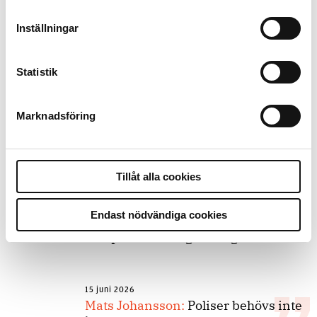
9 juli 2026
Inställningar
Slutreplik:
Det handlar om
kunskapsstyrning – inte om
forskarnas motiv
Statistik
Marknadsföring
8 juli 2026
Replik:
Det är inte evidenskrav som
bakbinder polisen
Tillåt alla cookies
7 juli 2026
Endast nödvändiga cookies
Debatt:
Med för höga krav på evidens
kan polisen inte göra något alls
15 juni 2026
Mats Johansson:
Poliser behövs inte