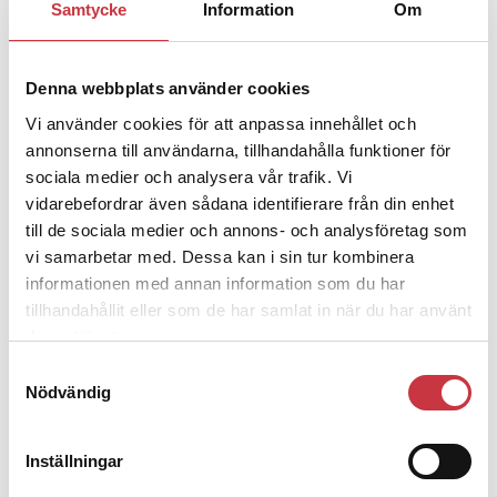
Jens Mårtensson:
Snart 20 år i tjänst
Samtycke
Information
Om
– nu ska han lära sig grunderna
Denna webbplats använder cookies
4 juni 2026
Vi använder cookies för att anpassa innehållet och
Polisregionen erkänner fel: ”Kommer
annonserna till användarna, tillhandahålla funktioner för
att rättas till”
sociala medier och analysera vår trafik. Vi
vidarebefordrar även sådana identifierare från din enhet
till de sociala medier och annons- och analysföretag som
vi samarbetar med. Dessa kan i sin tur kombinera
informationen med annan information som du har
tillhandahållit eller som de har samlat in när du har använt
Debatt
deras tjänster.
Samtyckesval
9 juli 2026
Nödvändig
Slutreplik:
Det handlar om
kunskapsstyrning – inte om
forskarnas motiv
Inställningar