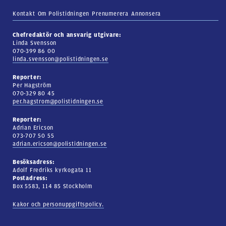
Kontakt
Om Polistidningen
Prenumerera
Annonsera
Chefredaktör och ansvarig utgivare:
Linda Svensson
070-399 86 00
linda.svensson@polistidningen.se
Reporter:
Per Hagström
070-329 80 45
per.hagstrom@polistidningen.se
Reporter:
Adrian Ericson
073-707 50 55
adrian.ericson@polistidningen.se
Besöksadress:
Adolf Fredriks kyrkogata 11
Postadress:
Box 5583, 114 85 Stockholm
Kakor och personuppgiftspolicy.