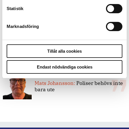
Statistik
8 juli 2026
Replik:
Det är inte evidenskrav som
bakbinder polisen
Marknadsföring
7 juli 2026
Debatt:
Med för höga krav på evidens
Tillåt alla cookies
kan polisen inte göra något alls
Endast nödvändiga cookies
15 juni 2026
Mats Johansson:
Poliser behövs inte
bara ute