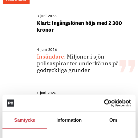
3 juni 2026
Klart: Ingångslönen höjs med 2 300
kronor
4 juni 2026
Insändare:
Miljoner i sjön –
polisaspiranter underkänns på
godtyckliga grunder
1 juni 2026
Jens Mårtensson:
Snart 20 år i tjänst
– nu ska han lära sig grunderna
Samtycke
Information
Om
4 juni 2026
Polisregionen erkänner fel: ”Kommer