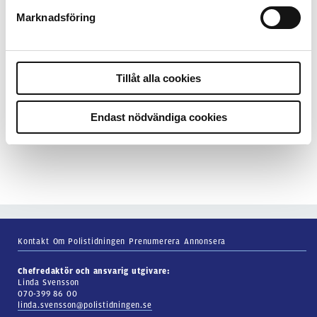
7 juli 2026
Marknadsföring
Debatt:
Med för höga krav på evidens
kan polisen inte göra något alls
Tillåt alla cookies
15 juni 2026
Mats Johansson:
Poliser behövs inte
Endast nödvändiga cookies
bara ute
Kontakt
Om Polistidningen
Prenumerera
Annonsera
Chefredaktör och ansvarig utgivare:
Linda Svensson
070-399 86 00
linda.svensson@polistidningen.se