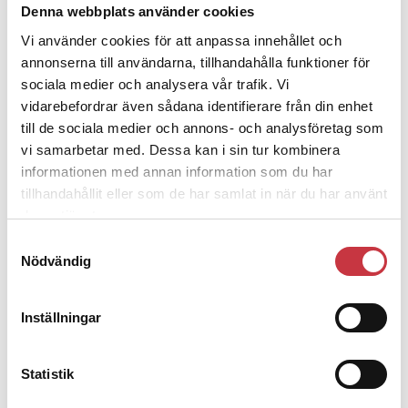
Denna webbplats använder cookies
att rättas till”
Vi använder cookies för att anpassa innehållet och
annonserna till användarna, tillhandahålla funktioner för
sociala medier och analysera vår trafik. Vi
vidarebefordrar även sådana identifierare från din enhet
till de sociala medier och annons- och analysföretag som
Debatt
vi samarbetar med. Dessa kan i sin tur kombinera
informationen med annan information som du har
9 juli 2026
tillhandahållit eller som de har samlat in när du har använt
Slutreplik:
Det handlar om
deras tjänster.
kunskapsstyrning – inte om
forskarnas motiv
Samtyckesval
Nödvändig
8 juli 2026
Inställningar
Replik:
Det är inte evidenskrav som
bakbinder polisen
Statistik