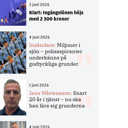
3 juni 2026
Klart: Ingångslönen höjs
med 2 300 kronor
4 juni 2026
Insändare:
Miljoner i
sjön – polisaspiranter
underkänns på
godtyckliga grunder
1 juni 2026
Jens Mårtensson:
Snart
20 år i tjänst – nu ska
han lära sig grunderna
4 juni 2026