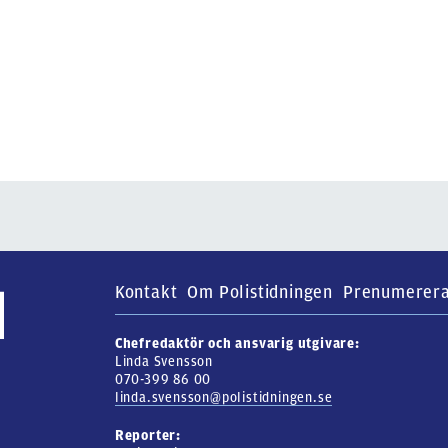
Kontakt
Om Polistidningen
Prenumerer
Chefredaktör och ansvarig utgivare:
Linda Svensson
070-399 86 00
linda.svensson@polistidningen.se
Reporter: