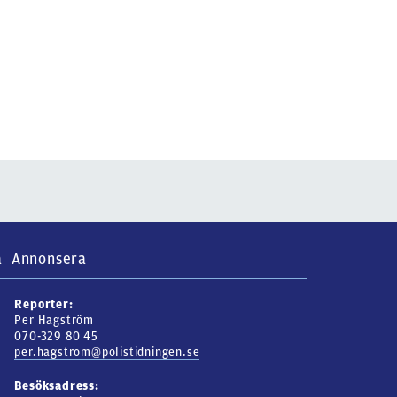
a
Annonsera
Reporter:
Per Hagström
070-329 80 45
per.hagstrom@polistidningen.se
Besöksadress: