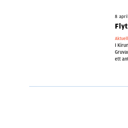
8 apri
Flyt
Aktuel
I Kiru
Gruva
ett an