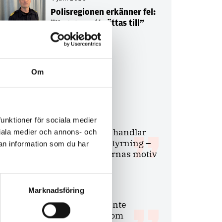
Polisregionen erkänner fel:
”Kommer att rättas till”
Om
Debatt
9 juli 2026
funktioner för sociala medier
Slutreplik:
Det handlar
ociala medier och annons- och
om kunskapsstyrning –
an information som du har
inte om forskarnas motiv
Marknadsföring
8 juli 2026
Replik:
Det är inte
evidenskrav som