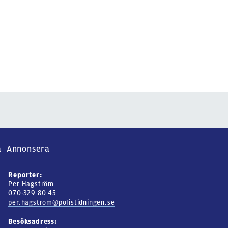
a
Annonsera
Reporter:
Per Hagström
070-329 80 45
per.hagstrom@polistidningen.se
Besöksadress: