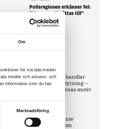
Polisregionen erkänner fel:
”Kommer att rättas till”
Om
Debatt
9 juli 2026
funktioner för sociala medier
Slutreplik:
Det handlar
ociala medier och annons- och
om kunskapsstyrning –
an information som du har
inte om forskarnas motiv
Marknadsföring
8 juli 2026
Replik:
Det är inte
evidenskrav som