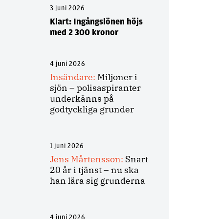
3 juni 2026
Klart: Ingångslönen höjs
med 2 300 kronor
4 juni 2026
Insändare:
Miljoner i
sjön – polisaspiranter
underkänns på
godtyckliga grunder
1 juni 2026
Jens Mårtensson:
Snart
20 år i tjänst – nu ska
han lära sig grunderna
4 juni 2026