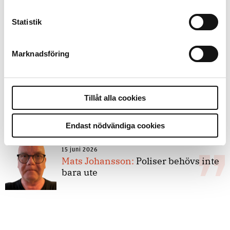
Statistik
8 juli 2026
Replik:
Det är inte evidenskrav som
bakbinder polisen
Marknadsföring
7 juli 2026
Tillåt alla cookies
Debatt:
Med för höga krav på evidens
kan polisen inte göra något alls
Endast nödvändiga cookies
15 juni 2026
Mats Johansson:
Poliser behövs inte
bara ute