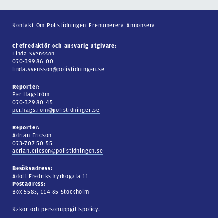
Kontakt
Om Polistidningen
Prenumerera
Annonsera
Chefredaktör och ansvarig utgivare:
Linda Svensson
070-399 86 00
linda.svensson@polistidningen.se
Reporter:
Per Hagström
070-329 80 45
per.hagstrom@polistidningen.se
Reporter:
Adrian Ericson
073-707 50 55
adrian.ericson@polistidningen.se
Besöksadress:
Adolf Fredriks kyrkogata 11
Postadress:
Box 5583, 114 85 Stockholm
Kakor och personuppgiftspolicy.