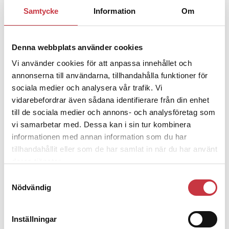
1 juni 2026
Samtycke
Information
Om
Jens Mårtensson:
Snart 20 år i tjänst
– nu ska han lära sig grunderna
Denna webbplats använder cookies
Vi använder cookies för att anpassa innehållet och
4 juni 2026
annonserna till användarna, tillhandahålla funktioner för
Polisregionen erkänner fel: ”Kommer
sociala medier och analysera vår trafik. Vi
att rättas till”
vidarebefordrar även sådana identifierare från din enhet
till de sociala medier och annons- och analysföretag som
vi samarbetar med. Dessa kan i sin tur kombinera
informationen med annan information som du har
tillhandahållit eller som de har samlat in när du har använt
Debatt
deras tjänster.
Samtyckesval
9 juli 2026
Nödvändig
Slutreplik:
Det handlar om
kunskapsstyrning – inte om
forskarnas motiv
Inställningar