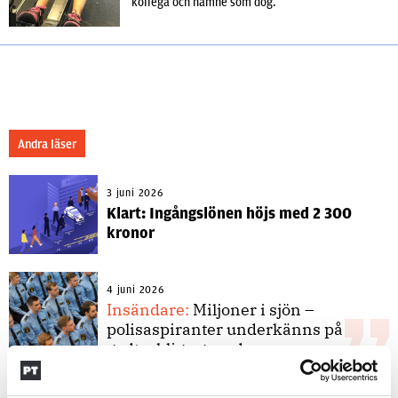
kollega och namne som dog.
Andra läser
3 juni 2026
Klart: Ingångslönen höjs med 2 300
kronor
4 juni 2026
Insändare:
Miljoner i sjön –
polisaspiranter underkänns på
godtyckliga grunder