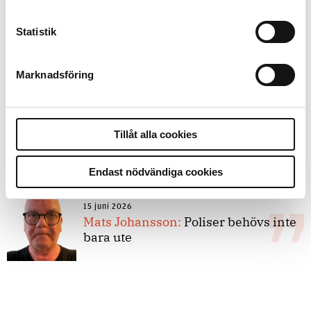
Statistik
8 juli 2026
Replik:
Det är inte evidenskrav som
bakbinder polisen
Marknadsföring
7 juli 2026
Tillåt alla cookies
Debatt:
Med för höga krav på evidens
kan polisen inte göra något alls
Endast nödvändiga cookies
15 juni 2026
Mats Johansson:
Poliser behövs inte
bara ute