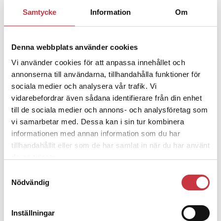
1 juni 2026
Samtycke
Information
Om
Jens Mårtensson:
Snart 20 år i tjänst
– nu ska han lära sig grunderna
Denna webbplats använder cookies
Vi använder cookies för att anpassa innehållet och
4 juni 2026
annonserna till användarna, tillhandahålla funktioner för
Polisregionen erkänner fel: ”Kommer
sociala medier och analysera vår trafik. Vi
att rättas till”
vidarebefordrar även sådana identifierare från din enhet
till de sociala medier och annons- och analysföretag som
vi samarbetar med. Dessa kan i sin tur kombinera
informationen med annan information som du har
tillhandahållit eller som de har samlat in när du har använt
Debatt
deras tjänster.
Samtyckesval
9 juli 2026
Nödvändig
Slutreplik:
Det handlar om
kunskapsstyrning – inte om
forskarnas motiv
Inställningar