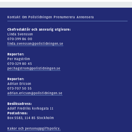
Kontakt
Om Polistidningen
Prenumerera
Annonsera
Chefredaktör och ansvarig utgivare:
Linda Svensson
070-399 86 00
linda.svensson@polistidningen.se
Reporter:
Per Hagström
070-329 80 45
per.hagstrom@polistidningen.se
Reporter:
Adrian Ericson
073-707 50 55
adrian.ericson@polistidningen.se
Besöksadress:
Adolf Fredriks kyrkogata 11
Postadress:
Box 5583, 114 85 Stockholm
Kakor och personuppgiftspolicy.