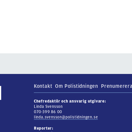
Kontakt
Om Polistidningen
Prenumerer
Chefredaktör och ansvarig utgivare:
Linda Svensson
070-399 86 00
linda.svensson@polistidningen.se
Reporter: