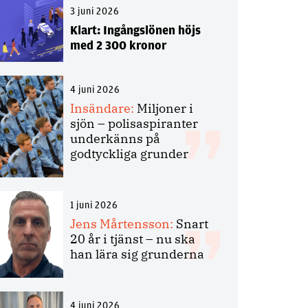
3 juni 2026
Klart: Ingångslönen höjs
med 2 300 kronor
4 juni 2026
Insändare:
Miljoner i
sjön – polisaspiranter
underkänns på
godtyckliga grunder
1 juni 2026
Jens Mårtensson:
Snart
20 år i tjänst – nu ska
han lära sig grunderna
4 juni 2026