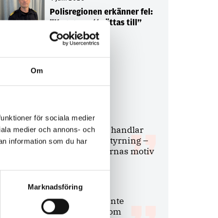
Polisregionen erkänner fel:
”Kommer att rättas till”
Om
Debatt
9 juli 2026
funktioner för sociala medier
Slutreplik:
Det handlar
ociala medier och annons- och
om kunskapsstyrning –
an information som du har
inte om forskarnas motiv
Marknadsföring
8 juli 2026
Replik:
Det är inte
evidenskrav som