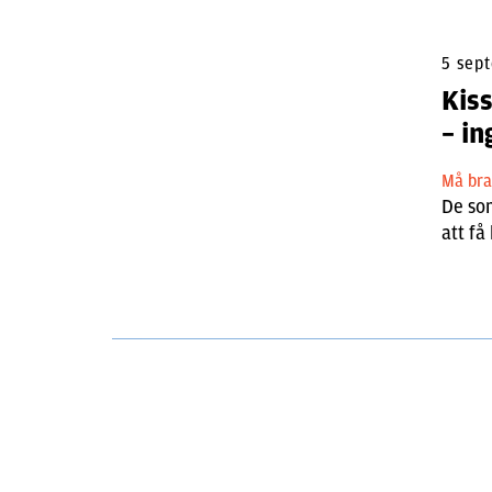
5 sep
Kiss
– in
Må br
De som
att f