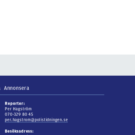
a
Annonsera
Reporter:
Per Hagström
070-329 80 45
per.hagstrom@polistidningen.se
Besöksadress: