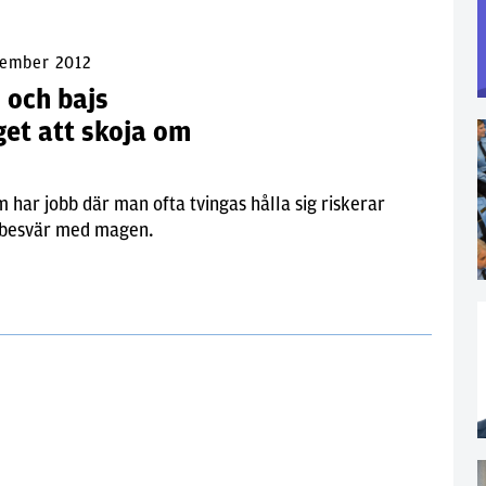
tember 2012
 och bajs
get att skoja om
a
 har jobb där man ofta tvingas hålla sig riskerar
å besvär med magen.