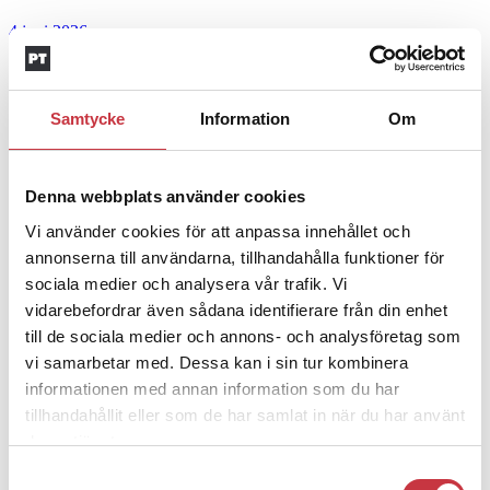
4 juni 2026
Insändare:
Miljoner i sjön –
polisaspiranter underkänns på
Samtycke
Information
Om
godtyckliga grunder
1 juni 2026
Denna webbplats använder cookies
Jens Mårtensson:
Snart 20 år i tjänst – nu
Vi använder cookies för att anpassa innehållet och
ska han lära sig grunderna
annonserna till användarna, tillhandahålla funktioner för
sociala medier och analysera vår trafik. Vi
4 juni 2026
vidarebefordrar även sådana identifierare från din enhet
till de sociala medier och annons- och analysföretag som
Polisregionen erkänner fel: ”Kommer att
vi samarbetar med. Dessa kan i sin tur kombinera
rättas till”
informationen med annan information som du har
tillhandahållit eller som de har samlat in när du har använt
Mobilannons
deras tjänster.
Desktopannnons
Samtyckesval