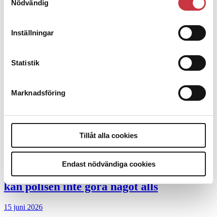
Nödvändig
Debatt
9 juli 2026
Inställningar
Slutreplik:
Det handlar om
Statistik
kunskapsstyrning – inte om forskarnas
motiv
Marknadsföring
8 juli 2026
Replik:
Det är inte evidenskrav som
bakbinder polisen
Tillåt alla cookies
7 juli 2026
Endast nödvändiga cookies
Debatt:
Med för höga krav på evidens
kan polisen inte göra något alls
15 juni 2026