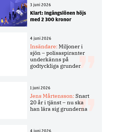
3 juni 2026
Klart: Ingångslönen höjs
med 2 300 kronor
4 juni 2026
Insändare:
Miljoner i
sjön – polisaspiranter
underkänns på
godtyckliga grunder
1 juni 2026
Jens Mårtensson:
Snart
20 år i tjänst – nu ska
han lära sig grunderna
4 juni 2026