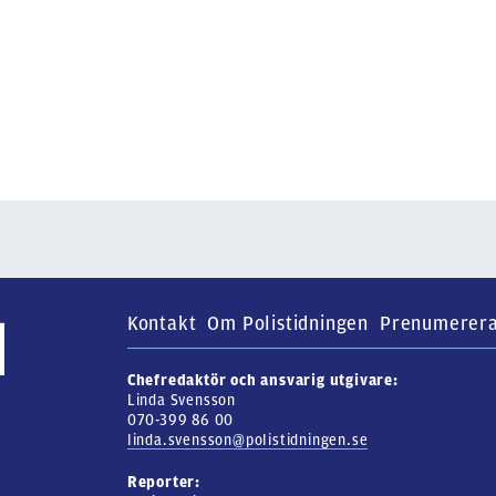
Kontakt
Om Polistidningen
Prenumerer
Chefredaktör och ansvarig utgivare:
Linda Svensson
070-399 86 00
linda.svensson@polistidningen.se
Reporter: