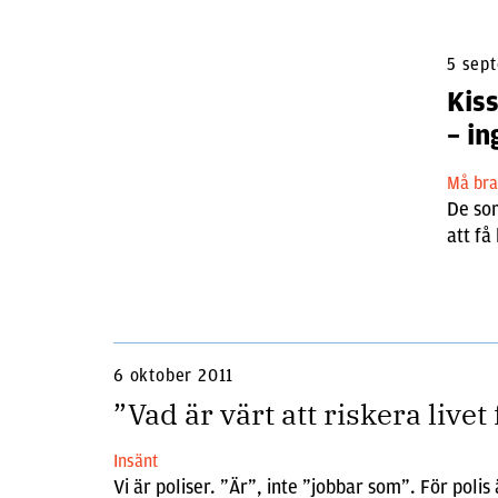
5 sep
Kiss
– in
Må br
De som
att f
6 oktober 2011
”Vad är värt att riskera livet
Insänt
Vi är poliser. ”Är”, inte ”jobbar som”. För polis