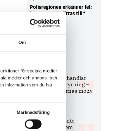
Polisregionen erkänner fel:
”Kommer att rättas till”
Om
Debatt
9 juli 2026
funktioner för sociala medier
Slutreplik:
Det handlar
ociala medier och annons- och
om kunskapsstyrning –
an information som du har
inte om forskarnas motiv
Marknadsföring
8 juli 2026
Replik:
Det är inte
evidenskrav som