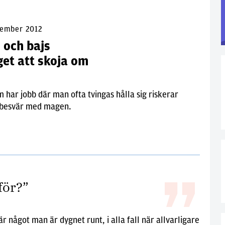
tember 2012
 och bajs
get att skoja om
a
 har jobb där man ofta tvingas hålla sig riskerar
å besvär med magen.
 för?”
 är något man är dygnet runt, i alla fall när allvarligare