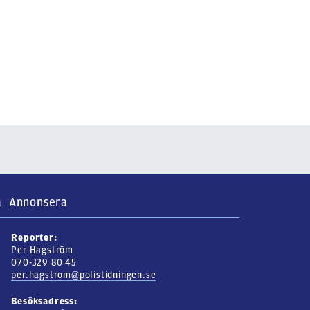
a
Annonsera
Reporter:
Per Hagström
070-329 80 45
per.hagstrom@polistidningen.se
Besöksadress: