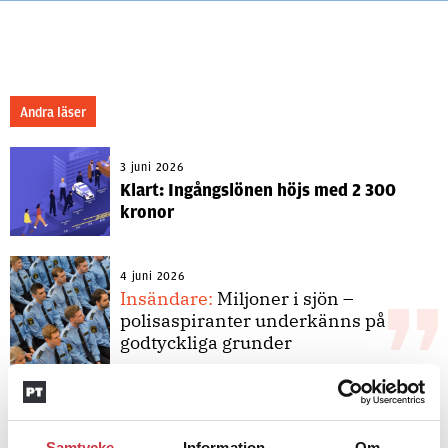
Andra läser
3 juni 2026
Klart: Ingångslönen höjs med 2 300
kronor
4 juni 2026
Insändare:
Miljoner i sjön –
polisaspiranter underkänns på
godtyckliga grunder
1 juni 2026
Jens Mårtensson:
Snart 20 år i tjänst
Samtycke
Information
Om