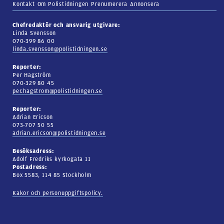
Kontakt
Om Polistidningen
Prenumerera
Annonsera
Chefredaktör och ansvarig utgivare:
Linda Svensson
070-399 86 00
linda.svensson@polistidningen.se
Reporter:
Per Hagström
070-329 80 45
per.hagstrom@polistidningen.se
Reporter:
Adrian Ericson
073-707 50 55
adrian.ericson@polistidningen.se
Besöksadress:
Adolf Fredriks kyrkogata 11
Postadress:
Box 5583, 114 85 Stockholm
Kakor och personuppgiftspolicy.