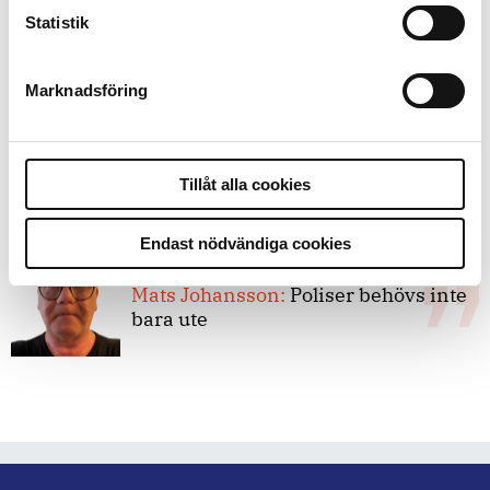
8 juli 2026
Statistik
Replik:
Det är inte evidenskrav som
bakbinder polisen
Marknadsföring
7 juli 2026
Debatt:
Med för höga krav på evidens
Tillåt alla cookies
kan polisen inte göra något alls
Endast nödvändiga cookies
15 juni 2026
Mats Johansson:
Poliser behövs inte
bara ute