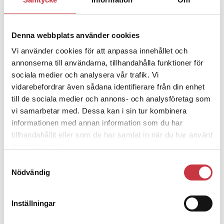
– nu ska han lära sig grunderna
Denna webbplats använder cookies
4 juni 2026
Vi använder cookies för att anpassa innehållet och
Polisregionen erkänner fel: ”Kommer
annonserna till användarna, tillhandahålla funktioner för
att rättas till”
sociala medier och analysera vår trafik. Vi
vidarebefordrar även sådana identifierare från din enhet
till de sociala medier och annons- och analysföretag som
vi samarbetar med. Dessa kan i sin tur kombinera
informationen med annan information som du har
Debatt
tillhandahållit eller som de har samlat in när du har använt
deras tjänster.
9 juli 2026
Samtyckesval
Slutreplik:
Det handlar om
Nödvändig
kunskapsstyrning – inte om
forskarnas motiv
Inställningar