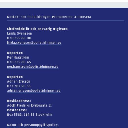
Kontakt
Om Polistidningen
Prenumerera
Annonsera
Chefredaktör och ansvarig utgivare:
Linda Svensson
070-399 86 00
linda.svensson@polistidningen.se
Reporter:
Per Hagström
070-329 80 45
per.hagstrom@polistidningen.se
Reporter:
Adrian Ericson
073-707 50 55
adrian.ericson@polistidningen.se
Besöksadress:
Adolf Fredriks kyrkogata 11
Postadress:
Box 5583, 114 85 Stockholm
Kakor och personuppgiftspolicy.