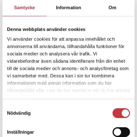
1 juni 2026
Samtycke
Information
Om
Jens Mårtensson:
Snart 20 år i tjänst
– nu ska han lära sig grunderna
Denna webbplats använder cookies
Vi använder cookies för att anpassa innehållet och
4 juni 2026
annonserna till användarna, tillhandahålla funktioner för
Polisregionen erkänner fel: ”Kommer
sociala medier och analysera vår trafik. Vi
att rättas till”
vidarebefordrar även sådana identifierare från din enhet
till de sociala medier och annons- och analysföretag som
vi samarbetar med. Dessa kan i sin tur kombinera
informationen med annan information som du har
tillhandahållit eller som de har samlat in när du har använt
Debatt
deras tjänster.
Samtyckesval
9 juli 2026
Nödvändig
Slutreplik:
Det handlar om
kunskapsstyrning – inte om
forskarnas motiv
Inställningar