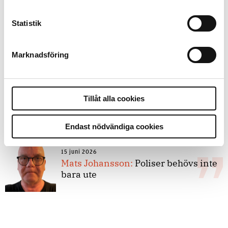
Statistik
8 juli 2026
Replik:
Det är inte evidenskrav som
bakbinder polisen
Marknadsföring
7 juli 2026
Tillåt alla cookies
Debatt:
Med för höga krav på evidens
kan polisen inte göra något alls
Endast nödvändiga cookies
15 juni 2026
Mats Johansson:
Poliser behövs inte
bara ute