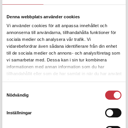
ska han lära sig grunderna
Denna webbplats använder cookies
4 juni 2026
Vi använder cookies för att anpassa innehållet och
Polisregionen erkänner fel: ”Kommer
annonserna till användarna, tillhandahålla funktioner för
att rättas till”
sociala medier och analysera vår trafik. Vi
vidarebefordrar även sådana identifierare från din enhet
till de sociala medier och annons- och analysföretag som
vi samarbetar med. Dessa kan i sin tur kombinera
informationen med annan information som du har
Debatt
tillhandahållit eller som de har samlat in när du har använt
deras tjänster.
9 juli 2026
Samtyckesval
Slutreplik:
Det handlar om
Nödvändig
kunskapsstyrning – inte om forskarnas
motiv
Inställningar