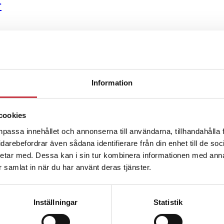
r
ter underkänns på godtyckliga grunder
Information
u ska han lära sig grunderna
cookies
ttas till”
npassa innehållet och annonserna till användarna, tillhandahålla 
vidarebefordrar även sådana identifierare från din enhet till de s
etar med. Dessa kan i sin tur kombinera informationen med ann
ar samlat in när du har använt deras tjänster.
Inställningar
Statistik