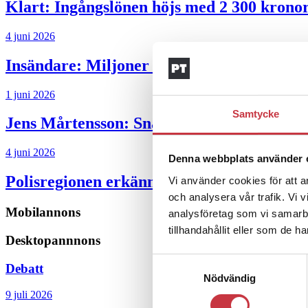
Klart: Ingångslönen höjs med 2 300 krono
4 juni 2026
Insändare:
Miljoner i sjön – polisaspiran
1 juni 2026
Samtycke
Jens Mårtensson:
Snart 20 år i tjänst – n
4 juni 2026
Denna webbplats använder 
Polisregionen erkänner fel: ”Kommer att rä
Vi använder cookies för att a
och analysera vår trafik. Vi 
Mobilannons
analysföretag som vi samarb
tillhandahållit eller som de h
Desktopannnons
Samtyckesval
Debatt
Nödvändig
9 juli 2026