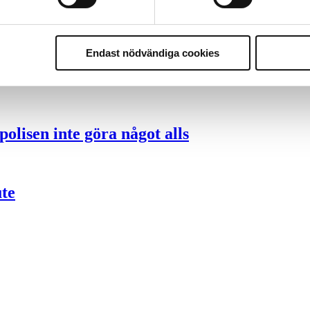
ng – inte om forskarnas motiv
Endast nödvändiga cookies
nder polisen
olisen inte göra något alls
ute