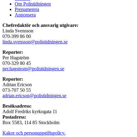
Om Polistidningen
Prenumerera
Annonsera
Chefredaktör och ansvarig utgivare:
Linda Svensson
070-399 86 00
linda.svensson@polistidningen.se
Reporter:
Per Hagström
070-329 80 45
per.hagstrom@polistidningen.se
Reporter:
Adrian Ericson
073-707 50 55
adrian.ericson@polistidningen.se
Besöksadress:
Adolf Fredriks kyrkogata 11
Postadress:
Box 5583, 114 85 Stockholm
Kakor och personuppgiftspolicy.