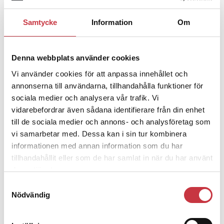
Samtycke
Information
Om
1 juni 2026
Jens Mårtensson:
Snart 20 år i tjänst
– nu ska han lära sig grunderna
Denna webbplats använder cookies
Vi använder cookies för att anpassa innehållet och
annonserna till användarna, tillhandahålla funktioner för
4 juni 2026
sociala medier och analysera vår trafik. Vi
Polisregionen erkänner fel: ”Kommer
vidarebefordrar även sådana identifierare från din enhet
att rättas till”
till de sociala medier och annons- och analysföretag som
vi samarbetar med. Dessa kan i sin tur kombinera
informationen med annan information som du har
tillhandahållit eller som de har samlat in när du har använt
deras tjänster.
Debatt
Samtyckesval
Nödvändig
9 juli 2026
Slutreplik:
Det handlar om