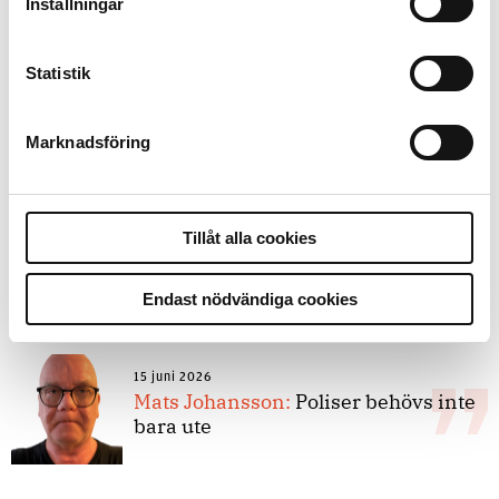
kunskapsstyrning – inte om
Inställningar
forskarnas motiv
Statistik
8 juli 2026
Replik:
Det är inte evidenskrav som
Marknadsföring
bakbinder polisen
Tillåt alla cookies
7 juli 2026
Debatt:
Med för höga krav på evidens
kan polisen inte göra något alls
Endast nödvändiga cookies
15 juni 2026
Mats Johansson:
Poliser behövs inte
bara ute