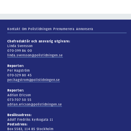
Kontakt
Om Polistidningen
Prenumerera
Annonsera
Chefredaktör och ansvarig utgivare:
Linda Svensson
070-399 86 00
linda.svensson@polistidningen.se
Reporter:
Per Hagström
070-329 80 45
per.hagstrom@polistidningen.se
Reporter:
Adrian Ericson
073-707 50 55
adrian.ericson@polistidningen.se
Besöksadress:
Adolf Fredriks kyrkogata 11
Postadress:
Box 5583, 114 85 Stockholm