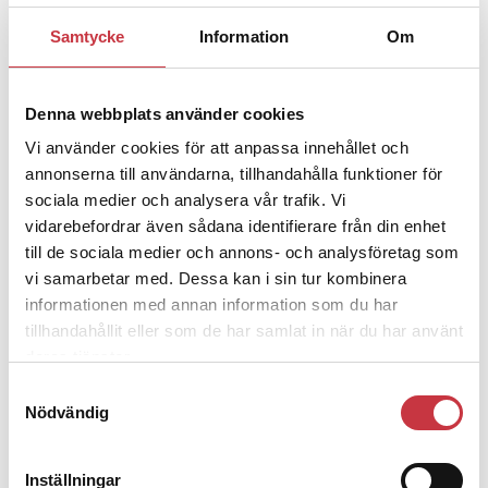
Samtycke
Information
Om
1 juni 2026
Jens Mårtensson:
Snart 20 år i tjänst
– nu ska han lära sig grunderna
Denna webbplats använder cookies
Vi använder cookies för att anpassa innehållet och
4 juni 2026
annonserna till användarna, tillhandahålla funktioner för
Polisregionen erkänner fel: ”Kommer
sociala medier och analysera vår trafik. Vi
att rättas till”
vidarebefordrar även sådana identifierare från din enhet
till de sociala medier och annons- och analysföretag som
vi samarbetar med. Dessa kan i sin tur kombinera
informationen med annan information som du har
tillhandahållit eller som de har samlat in när du har använt
deras tjänster.
Debatt
Samtyckesval
Nödvändig
9 juli 2026
Slutreplik:
Det handlar om
kunskapsstyrning – inte om
Inställningar