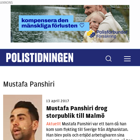
ANNONS
Mustafa Panshiri
13 april 2017
Mustafa Panshiri drog
storpublik till Malmö
Aktuellt
Mustafa Panshiri var ett barn då han
kom som flykting till Sverige från Afghanistan.
Han blev polis och erbjöd arbetsgivaren sina