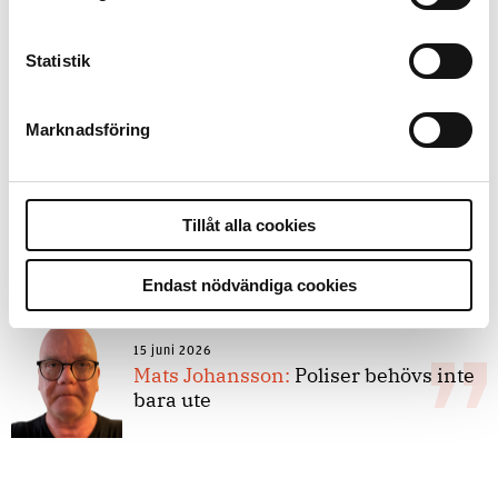
forskarnas motiv
Statistik
8 juli 2026
Replik:
Det är inte evidenskrav som
Marknadsföring
bakbinder polisen
7 juli 2026
Tillåt alla cookies
Debatt:
Med för höga krav på evidens
kan polisen inte göra något alls
Endast nödvändiga cookies
15 juni 2026
Mats Johansson:
Poliser behövs inte
bara ute