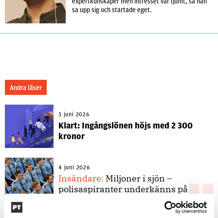
expertkunskaper men intresset var ljumt, så han
sa upp sig och startade eget.
Andra läser
3 juni 2026
Klart: Ingångslönen höjs med 2 300
kronor
4 juni 2026
Insändare:
Miljoner i sjön –
polisaspiranter underkänns på
godtyckliga grunder