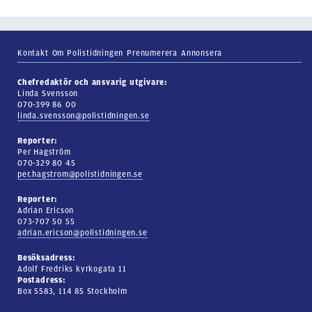
Kontakt
Om Polistidningen
Prenumerera
Annonsera
Chefredaktör och ansvarig utgivare:
Linda Svensson
070-399 86 00
linda.svensson@polistidningen.se
Reporter:
Per Hagström
070-329 80 45
per.hagstrom@polistidningen.se
Reporter:
Adrian Ericson
073-707 50 55
adrian.ericson@polistidningen.se
Besöksadress:
Adolf Fredriks kyrkogata 11
Postadress:
Box 5583, 114 85 Stockholm