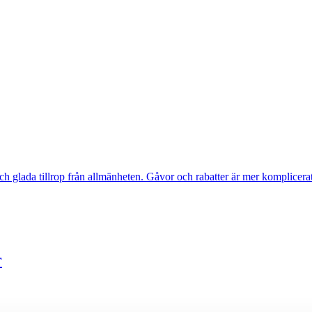
h glada tillrop från allmänheten. Gåvor och rabatter är mer komplicerat
r