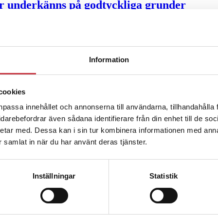
ter underkänns på godtyckliga grunder
u ska han lära sig grunderna
Information
ttas till”
cookies
npassa innehållet och annonserna till användarna, tillhandahålla 
vidarebefordrar även sådana identifierare från din enhet till de s
etar med. Dessa kan i sin tur kombinera informationen med ann
ar samlat in när du har använt deras tjänster.
Inställningar
Statistik
ng – inte om forskarnas motiv