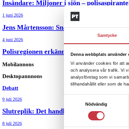
Insändare:
Miljoner i sjön – polisaspiran
1 juni 2026
Jens Mårtensson:
Snart 20 år i tjänst – n
Samtycke
4 juni 2026
Polisregionen erkänner fel: ”Kommer att rä
Denna webbplats använder 
Vi använder cookies för att a
Mobilannons
och analysera vår trafik. Vi 
Desktopannnons
analysföretag som vi samarb
tillhandahållit eller som de h
Debatt
Samtyckesval
9 juli 2026
Nödvändig
Slutreplik:
Det handlar om kunskapsstyrni
8 juli 2026