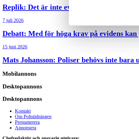
Replik:
Det är inte evidenskrav som bakbi
7 juli 2026
Debatt:
Med för höga krav på evidens kan p
15 juni 2026
Mats Johansson:
Poliser behövs inte bara 
Mobilannons
Desktopannons
Desktopannons
Kontakt
Om Polistidningen
Prenumerera
Annonsera
Chefredaktör och ansvarig utgivare: