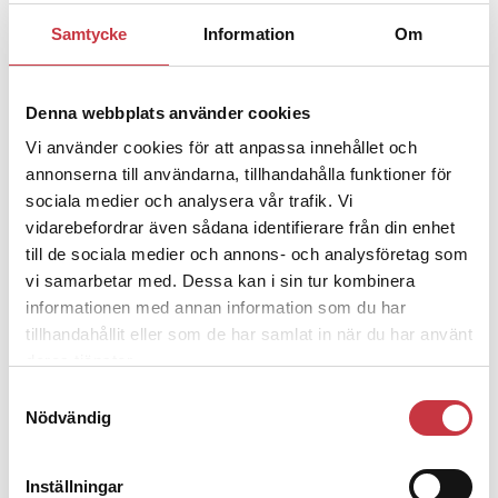
Samtycke
Information
Om
1 juni 2026
Jens Mårtensson:
Snart 20 år i tjänst
– nu ska han lära sig grunderna
Denna webbplats använder cookies
Vi använder cookies för att anpassa innehållet och
4 juni 2026
annonserna till användarna, tillhandahålla funktioner för
Polisregionen erkänner fel: ”Kommer
sociala medier och analysera vår trafik. Vi
att rättas till”
vidarebefordrar även sådana identifierare från din enhet
till de sociala medier och annons- och analysföretag som
vi samarbetar med. Dessa kan i sin tur kombinera
informationen med annan information som du har
tillhandahållit eller som de har samlat in när du har använt
Debatt
deras tjänster.
Samtyckesval
Nödvändig
9 juli 2026
Slutreplik:
Det handlar om
kunskapsstyrning – inte om
Inställningar
forskarnas motiv