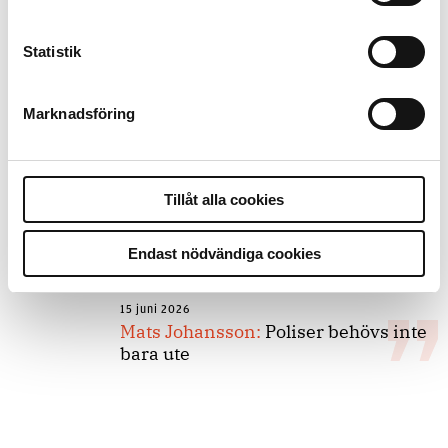
Statistik
8 juli 2026
Replik:
Det är inte evidenskrav som
bakbinder polisen
Marknadsföring
7 juli 2026
Tillåt alla cookies
Debatt:
Med för höga krav på evidens
kan polisen inte göra något alls
Endast nödvändiga cookies
15 juni 2026
Mats Johansson:
Poliser behövs inte
bara ute