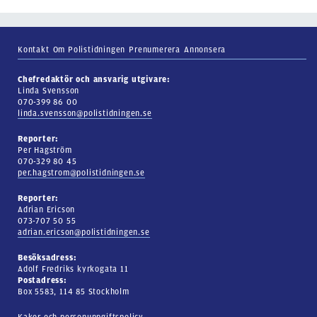
Kontakt
Om Polistidningen
Prenumerera
Annonsera
Chefredaktör och ansvarig utgivare:
Linda Svensson
070-399 86 00
linda.svensson@polistidningen.se
Reporter:
Per Hagström
070-329 80 45
per.hagstrom@polistidningen.se
Reporter:
Adrian Ericson
073-707 50 55
adrian.ericson@polistidningen.se
Besöksadress:
Adolf Fredriks kyrkogata 11
Postadress:
Box 5583, 114 85 Stockholm