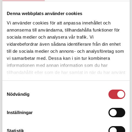
4 juni 2026
Denna webbplats använder cookies
Polisregionen erkänner fel: ”Kommer
Vi använder cookies för att anpassa innehållet och
att rättas till”
annonserna till användarna, tillhandahålla funktioner för
sociala medier och analysera vår trafik. Vi
vidarebefordrar även sådana identifierare från din enhet
till de sociala medier och annons- och analysföretag som
vi samarbetar med. Dessa kan i sin tur kombinera
Debatt
informationen med annan information som du har
tillhandahållit eller som de har samlat in när du har använt
9 juli 2026
deras tjänster.
Slutreplik:
Det handlar om
Samtyckesval
kunskapsstyrning – inte om
Nödvändig
forskarnas motiv
Inställningar
8 juli 2026
Replik:
Det är inte evidenskrav som
Statistik