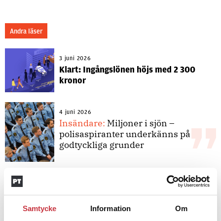
Andra läser
3 juni 2026
Klart: Ingångslönen höjs med 2 300
kronor
4 juni 2026
Insändare:
Miljoner i sjön –
polisaspiranter underkänns på
godtyckliga grunder
1 juni 2026
Jens Mårtensson:
Snart 20 år i tjänst
– nu ska han lära sig grunderna
Samtycke
Information
Om