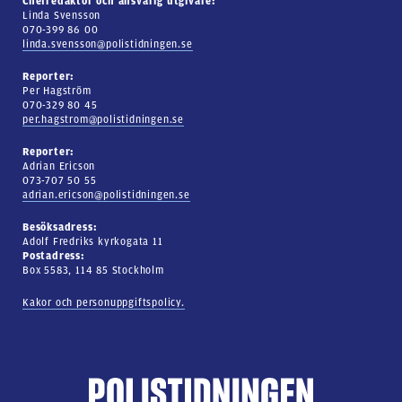
Chefredaktör och ansvarig utgivare:
Linda Svensson
070-399 86 00
linda.svensson@polistidningen.se
Reporter:
Per Hagström
070-329 80 45
per.hagstrom@polistidningen.se
Reporter:
Adrian Ericson
073-707 50 55
adrian.ericson@polistidningen.se
Besöksadress:
Adolf Fredriks kyrkogata 11
Postadress:
Box 5583, 114 85 Stockholm
Kakor och personuppgiftspolicy.