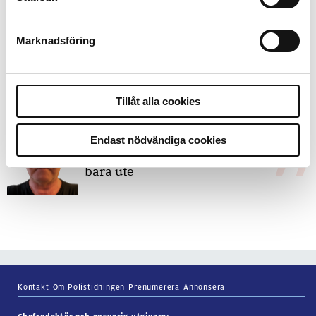
bakbinder polisen
Marknadsföring
7 juli 2026
Debatt:
Med för höga krav på evidens
kan polisen inte göra något alls
Tillåt alla cookies
Endast nödvändiga cookies
15 juni 2026
Mats Johansson:
Poliser behövs inte
bara ute
Kontakt
Om Polistidningen
Prenumerera
Annonsera