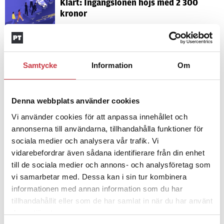
Klart: Ingångslönen höjs med 2 300
kronor
4 juni 2026
Insändare:
Miljoner i sjön –
Samtycke
Information
Om
polisaspiranter underkänns på
godtyckliga grunder
Denna webbplats använder cookies
Vi använder cookies för att anpassa innehållet och
1 juni 2026
Jens Mårtensson:
Snart 20 år i tjänst
annonserna till användarna, tillhandahålla funktioner för
– nu ska han lära sig grunderna
sociala medier och analysera vår trafik. Vi
vidarebefordrar även sådana identifierare från din enhet
till de sociala medier och annons- och analysföretag som
4 juni 2026
vi samarbetar med. Dessa kan i sin tur kombinera
Polisregionen erkänner fel: ”Kommer
informationen med annan information som du har
att rättas till”
tillhandahållit eller som de har samlat in när du har använt
deras tjänster.