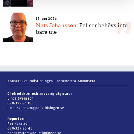
15 juni 2026
Mats Johansson:
Poliser behövs inte
bara ute
Kontakt
Om Polistidningen
Prenumerera
Annonsera
Chefredaktör och ansvarig utgivare:
Linda Svensson
070-399 86 00
linda.svensson@polistidningen.se
Reporter:
Per Hagström
070-329 80 45
per.hagstrom@polistidningen.se