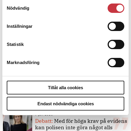
Samtyckesval
Nödvändig
Debatt
Inställningar
9 juli 2026
Slutreplik:
Det handlar om
Statistik
kunskapsstyrning – inte om
forskarnas motiv
Marknadsföring
8 juli 2026
Replik:
Det är inte evidenskrav som
Tillåt alla cookies
bakbinder polisen
Endast nödvändiga cookies
7 juli 2026
Debatt:
Med för höga krav på evidens
kan polisen inte göra något alls