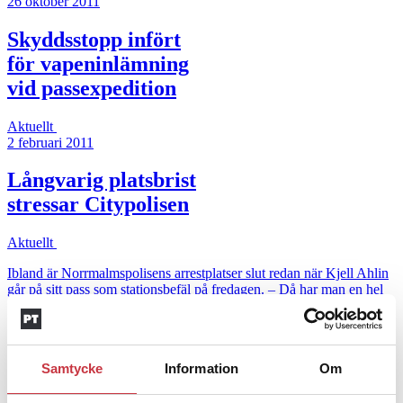
26 oktober 2011
Skyddsstopp infört
för vapeninlämning
vid passexpedition
Aktuellt
2 februari 2011
Långvarig platsbrist
stressar Citypolisen
Aktuellt
Ibland är Norrmalmspolisens arrestplatser slut redan när Kjell Ahlin
går på sitt pass som stationsbefäl på fredagen. – Då har man en hel
…
Andra läser
Samtycke
Information
Om
3 juni 2026