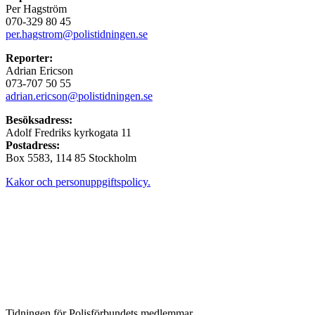
Per Hagström
070-329 80 45
per.hagstrom@polistidningen.se
Reporter:
Adrian Ericson
073-707 50 55
adrian.ericson@polistidningen.se
Besöksadress:
Adolf Fredriks kyrkogata 11
Postadress:
Box 5583, 114 85 Stockholm
Kakor och personuppgiftspolicy.
Tidningen för Polisförbundets medlemmar