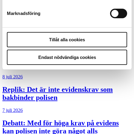
Desktopannnons
Marknadsföring
Debatt
9 juli 2026
Tillåt alla cookies
Slutreplik:
Det handlar om
kunskapsstyrning – inte om forskarnas
Endast nödvändiga cookies
motiv
8 juli 2026
Replik:
Det är inte evidenskrav som
bakbinder polisen
7 juli 2026
Debatt:
Med för höga krav på evidens
kan polisen inte göra något alls