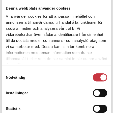
Klart: Ingångslönen höjs med 2 300
Denna webbplats använder cookies
kronor
Vi använder cookies för att anpassa innehållet och
4 juni 2026
annonserna till användarna, tillhandahålla funktioner för
sociala medier och analysera vår trafik. Vi
Insändare:
Miljoner i sjön –
vidarebefordrar även sådana identifierare från din enhet
polisaspiranter underkänns på
till de sociala medier och annons- och analysföretag som
godtyckliga grunder
vi samarbetar med. Dessa kan i sin tur kombinera
informationen med annan information som du har
1 juni 2026
tillhandahållit eller som de har samlat in när du har använt
deras tjänster.
Jens Mårtensson:
Snart 20 år i tjänst – nu
ska han lära sig grunderna
Samtyckesval
Nödvändig
4 juni 2026
Inställningar
Polisregionen erkänner fel: ”Kommer att
rättas till”
Statistik
Mobilannons