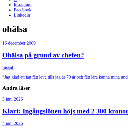
Instagram
Facebook
Linkedin
ohälsa
16 december 2009
Ohälsa på grund av chefen?
Insänt
”Jag glad att jag fått leva tills jag är 70 år och fått lära känna mina u
Andra läser
3 juni 2026
Klart: Ingångslönen höjs med 2 300 krono
4 juni 2026