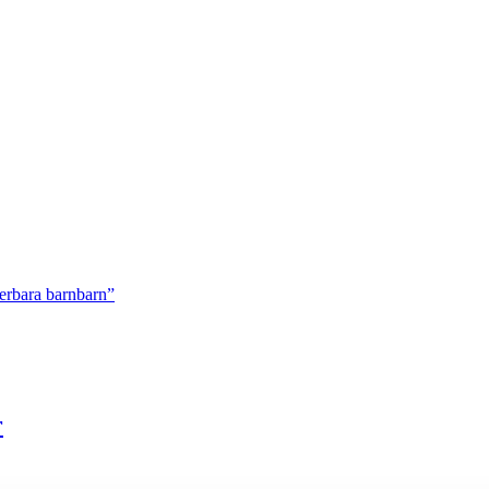
nderbara barnbarn”
r