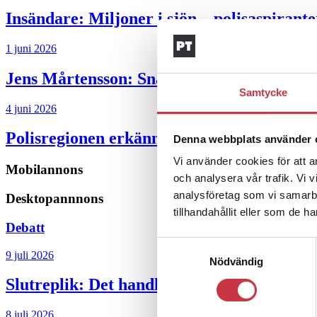
Insändare:
Miljoner i sjön – polisaspiran
1 juni 2026
Jens Mårtensson:
Snart 20 år i tjänst – n
Samtycke
4 juni 2026
Polisregionen erkänner fel: ”Kommer att rä
Denna webbplats använder 
Vi använder cookies för att a
Mobilannons
och analysera vår trafik. Vi 
analysföretag som vi samarb
Desktopannnons
tillhandahållit eller som de h
Debatt
Samtyckesval
9 juli 2026
Nödvändig
Slutreplik:
Det handlar om kunskapsstyrni
8 juli 2026