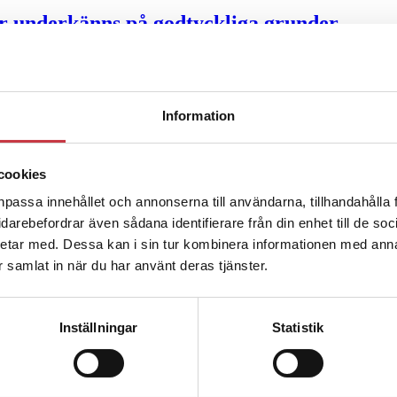
ter underkänns på godtyckliga grunder
u ska han lära sig grunderna
Information
ttas till”
cookies
npassa innehållet och annonserna till användarna, tillhandahålla 
vidarebefordrar även sådana identifierare från din enhet till de s
etar med. Dessa kan i sin tur kombinera informationen med ann
ar samlat in när du har använt deras tjänster.
Inställningar
Statistik
ng – inte om forskarnas motiv