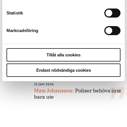
Statistik
8 juli 2026
Replik:
Det är inte evidenskrav som
bakbinder polisen
Marknadsföring
7 juli 2026
Tillåt alla cookies
Debatt:
Med för höga krav på evidens
kan polisen inte göra något alls
Endast nödvändiga cookies
15 juni 2026
Mats Johansson:
Poliser behövs inte
bara ute