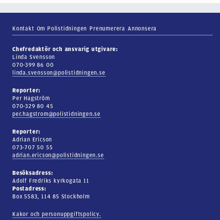
Kontakt
Om Polistidningen
Prenumerera
Annonsera
Chefredaktör och ansvarig utgivare:
Linda Svensson
070-399 86 00
linda.svensson@polistidningen.se
Reporter:
Per Hagström
070-329 80 45
per.hagstrom@polistidningen.se
Reporter:
Adrian Ericson
073-707 50 55
adrian.ericson@polistidningen.se
Besöksadress:
Adolf Fredriks kyrkogata 11
Postadress:
Box 5583, 114 85 Stockholm
Kakor och personuppgiftspolicy.