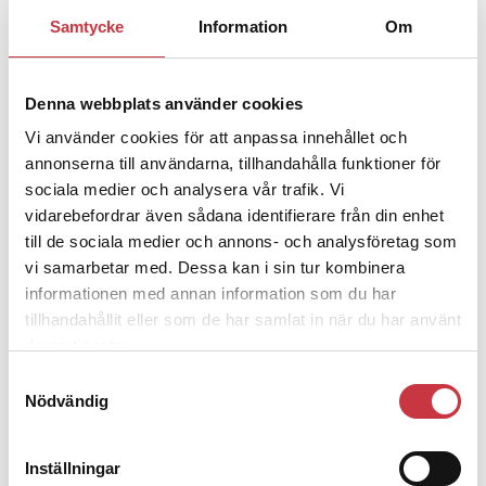
1 juni 2026
Samtycke
Information
Om
Jens Mårtensson:
Snart 20 år i tjänst
– nu ska han lära sig grunderna
Denna webbplats använder cookies
Vi använder cookies för att anpassa innehållet och
4 juni 2026
annonserna till användarna, tillhandahålla funktioner för
Polisregionen erkänner fel: ”Kommer
sociala medier och analysera vår trafik. Vi
att rättas till”
vidarebefordrar även sådana identifierare från din enhet
till de sociala medier och annons- och analysföretag som
vi samarbetar med. Dessa kan i sin tur kombinera
informationen med annan information som du har
tillhandahållit eller som de har samlat in när du har använt
Debatt
deras tjänster.
Samtyckesval
9 juli 2026
Nödvändig
Slutreplik:
Det handlar om
kunskapsstyrning – inte om
forskarnas motiv
Inställningar