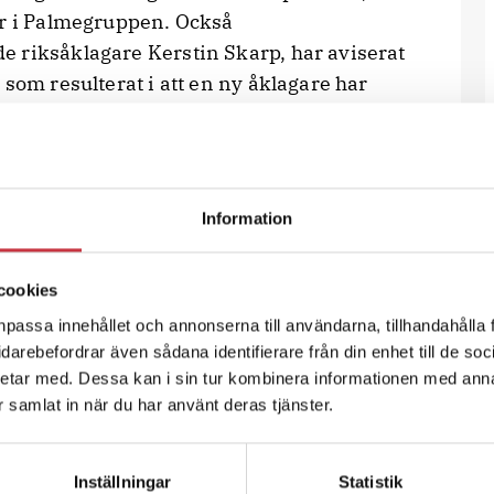
or i Palmegruppen. Också
 riksåklagare Kerstin Skarp, har aviserat
 som resulterat i att en ny åklagare har
rien och gruppchefen Hans Melander och
lt sekretessbedömer önskemål från
Information
iga handlingar.
rjade, min förhoppning är att ambitionen
g befarar att man stannar vid att bara
cookies
äger Dag Andersson.
npassa innehållet och annonserna till användarna, tillhandahålla 
vidarebefordrar även sådana identifierare från din enhet till de s
etar med. Dessa kan i sin tur kombinera informationen med ann
ycket att utreda vidare.
ar samlat in när du har använt deras tjänster.
e i Palmeutredningen från dag ett, är
Inställningar
Statistik
ttning är det i praktiken för sent att få