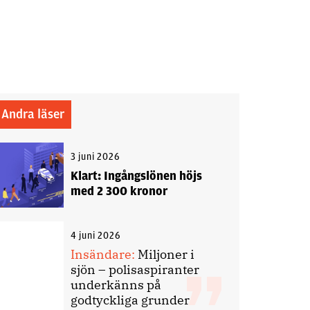
Andra läser
3 juni 2026
Klart: Ingångslönen höjs
med 2 300 kronor
4 juni 2026
Insändare:
Miljoner i
sjön – polisaspiranter
underkänns på
godtyckliga grunder