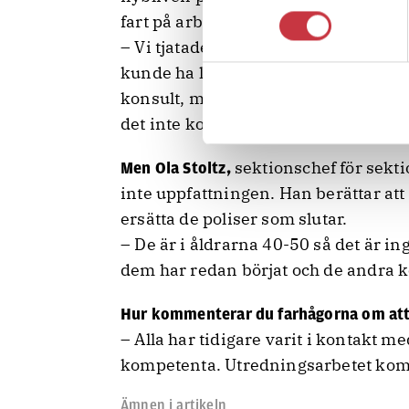
fart på arbetet igen.
– Vi tjatade i flera år om att nya ut
kunde ha lärt upp. Men ingenting hä
konsult, men jag tackar nej. I prin
det inte kommer att heta så officiellt
sektionschef för sekti
Men Ola Stoltz,
inte uppfattningen. Han berättar att
ersätta de poliser som slutar.
– De är i åldrarna 40-50 så det är i
dem har redan börjat och de andra 
Hur kommenterar du farhågorna om att d
– Alla har tidigare varit i kontakt m
kompetenta. Utredningsarbetet komme
Ämnen i artikeln