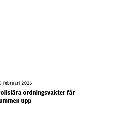
0 februari 2026
13 februa
olisiära ordningsvakter får
Snabbsp
tummen upp
studen