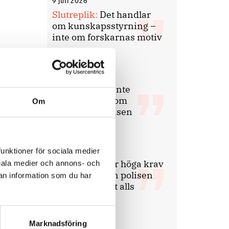
9 juli 2026
Slutreplik:
Det handlar
om kunskapsstyrning –
inte om forskarnas motiv
8 juli 2026
Replik:
Det är inte
evidenskrav som
Om
bakbinder polisen
7 juli 2026
funktioner för sociala medier
Debatt:
Med för höga krav
ociala medier och annons- och
på evidens kan polisen
an information som du har
inte göra något alls
Marknadsföring
15 juni 2026