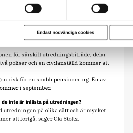
redare måste anställas, personer som vi
nde. Arbetsgivaren vill ta in mig som
cip läggs Palmeutredningen ner nu, även om
Endast nödvändiga cookies
.
onen för särskilt utredningsbiträde, delar
 två poliser och en civilanställd kommer att
ngen risk för en snabb pensionering. En av
kommer i september.
e inte är inlästa på utredningen?
ed utredningen på olika sätt och är mycket
r att fortgå, säger Ola Stoltz.