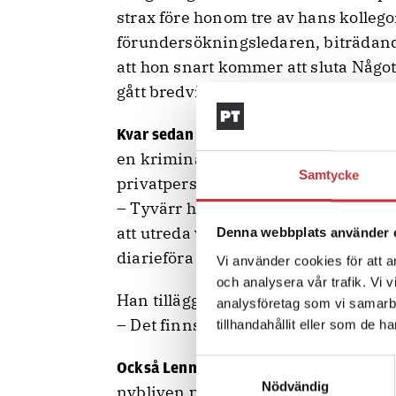
strax före honom tre av hans kolleg
förundersökningsledaren, biträdande
att hon snart kommer att sluta Något
gått bredvid henne en tid.
arbetar kommissa
Kvar sedan tidigare
en kriminalinspektör som framföral
Samtycke
privatpersoner som vill få ut offentl
– Tyvärr hann vi gå innan de nya bö
att utreda vidare ska finnas kvar. Ja
Denna webbplats använder 
diarieföra inkommande uppgifter, s
Vi använder cookies för att a
och analysera vår trafik. Vi 
Han tillägger:
analysföretag som vi samarb
– Det finns fortfarande så otroligt m
tillhandahållit eller som de h
som arbetad
Samtyckesval
Också Lennart Gustafsson,
Nödvändig
nybliven pensionär. Enligt hans uppfa