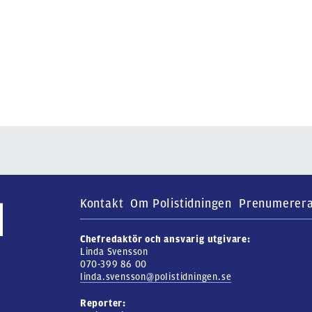
Kontakt
Om Polistidningen
Prenumerer
Chefredaktör och ansvarig utgivare:
Linda Svensson
070-399 86 00
linda.svensson@polistidningen.se
Reporter: