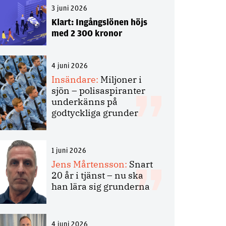
3 juni 2026
Klart: Ingångslönen höjs
med 2 300 kronor
4 juni 2026
Insändare:
Miljoner i
sjön – polisaspiranter
underkänns på
godtyckliga grunder
1 juni 2026
Jens Mårtensson:
Snart
20 år i tjänst – nu ska
han lära sig grunderna
4 juni 2026