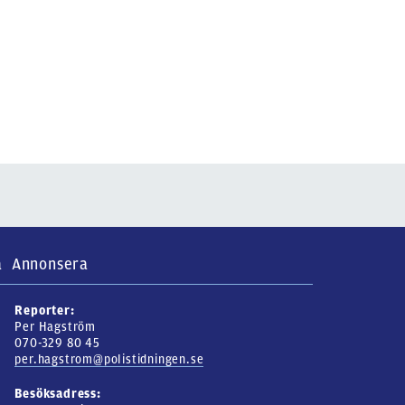
a
Annonsera
Reporter:
Per Hagström
070-329 80 45
per.hagstrom@polistidningen.se
Besöksadress: