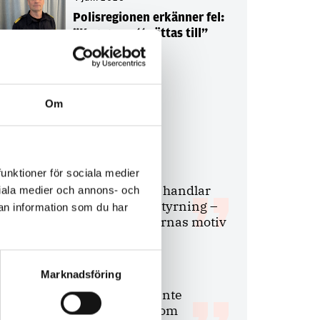
Polisregionen erkänner fel:
”Kommer att rättas till”
Om
Debatt
9 juli 2026
funktioner för sociala medier
Slutreplik:
Det handlar
ociala medier och annons- och
om kunskapsstyrning –
an information som du har
inte om forskarnas motiv
Marknadsföring
8 juli 2026
Replik:
Det är inte
evidenskrav som