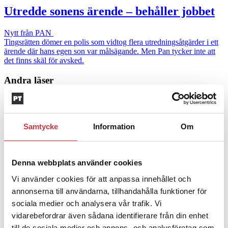
Utredde sonens ärende – behåller jobbet
Nytt från PAN
Tingsrätten dömer en polis som vidtog flera utredningsåtgärder i ett
ärende där hans egen son var målsägande. Men Pan tycker inte att
det finns skäl för avsked.
Andra läser
3 juni 2026
Klart: Ingångslönen höjs med 2 300
Samtycke
Information
Om
kronor
4 juni 2026
Denna webbplats använder cookies
Insändare:
Miljoner i sjön –
Vi använder cookies för att anpassa innehållet och
polisaspiranter underkänns på
annonserna till användarna, tillhandahålla funktioner för
sociala medier och analysera vår trafik. Vi
godtyckliga grunder
vidarebefordrar även sådana identifierare från din enhet
1 juni 2026
till de sociala medier och annons- och analysföretag som