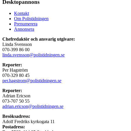
Desktopannons
Kontakt
Om Polistidningen
Prenumerera
Annonsera
Chefredaktör och ansvarig utgivare:
Linda Svensson
070-399 86 00
linda.svensson@polistidningen.se
Reporter:
Per Hagström
070-329 80 45
per.hagstrom@polistidningen.se
Reporter:
Adrian Ericson
073-707 50 55
adrian.ericson@polistidningen.se
Besöksadress:
Adolf Fredriks kyrkogata 11
Postadress: