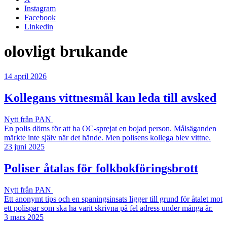
Instagram
Facebook
Linkedin
olovligt brukande
14 april 2026
Kollegans vittnesmål kan leda till avsked
Nytt från PAN
En polis döms för att ha OC-sprejat en bojad person. Målsäganden
märkte inte själv när det hände. Men polisens kollega blev vittne.
23 juni 2025
Poliser åtalas för folkbokföringsbrott
Nytt från PAN
Ett anonymt tips och en spaningsinsats ligger till grund för åtalet mot
ett polispar som ska ha varit skrivna på fel adress under många år.
3 mars 2025