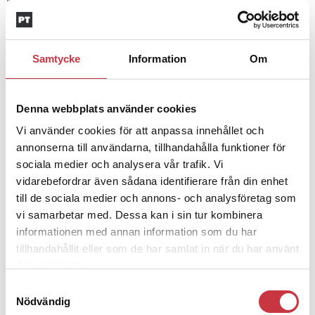
Insändare:
Miljoner i sjön –
polisaspiranter underkänns på
godtyckliga grunder
Samtycke
Information
Om
1 juni 2026
Denna webbplats använder cookies
Jens Mårtensson:
Snart 20 år i tjänst
– nu ska han lära sig grunderna
Vi använder cookies för att anpassa innehållet och
annonserna till användarna, tillhandahålla funktioner för
sociala medier och analysera vår trafik. Vi
vidarebefordrar även sådana identifierare från din enhet
4 juni 2026
Polisregionen erkänner fel: ”Kommer
till de sociala medier och annons- och analysföretag som
att rättas till”
vi samarbetar med. Dessa kan i sin tur kombinera
informationen med annan information som du har
tillhandahållit eller som de har samlat in när du har använt
deras tjänster.
Samtyckesval
Nödvändig
Debatt