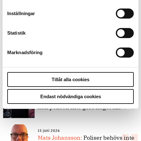
9 juli 2026
Inställningar
Slutreplik:
Det handlar om
kunskapsstyrning – inte om
forskarnas motiv
Statistik
Marknadsföring
8 juli 2026
Replik:
Det är inte evidenskrav som
bakbinder polisen
Tillåt alla cookies
7 juli 2026
Endast nödvändiga cookies
Debatt:
Med för höga krav på evidens
kan polisen inte göra något alls
15 juni 2026
Mats Johansson:
Poliser behövs inte