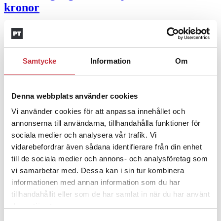
kronor
4 juni 2026
Insändare:
Miljoner i sjön –
polisaspiranter underkänns på
Samtycke
Information
Om
godtyckliga grunder
Denna webbplats använder cookies
1 juni 2026
Vi använder cookies för att anpassa innehållet och
Jens Mårtensson:
Snart 20 år i tjänst – nu
annonserna till användarna, tillhandahålla funktioner för
ska han lära sig grunderna
sociala medier och analysera vår trafik. Vi
vidarebefordrar även sådana identifierare från din enhet
4 juni 2026
till de sociala medier och annons- och analysföretag som
vi samarbetar med. Dessa kan i sin tur kombinera
Polisregionen erkänner fel: ”Kommer att
informationen med annan information som du har
rättas till”
tillhandahållit eller som de har samlat in när du har använt
deras tjänster.
Mobilannons