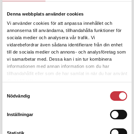
Denna webbplats använder cookies
4 juni 2026
Vi använder cookies för att anpassa innehållet och
Polisregionen erkänner fel: ”Kommer
att rättas till”
annonserna till användarna, tillhandahålla funktioner för
sociala medier och analysera vår trafik. Vi
vidarebefordrar även sådana identifierare från din enhet
till de sociala medier och annons- och analysföretag som
vi samarbetar med. Dessa kan i sin tur kombinera
informationen med annan information som du har
Debatt
tillhandahållit eller som de har samlat in när du har använt
deras tjänster.
9 juli 2026
Samtyckesval
Slutreplik:
Det handlar om
Nödvändig
kunskapsstyrning – inte om forskarnas
motiv
Inställningar
8 juli 2026
Statistik