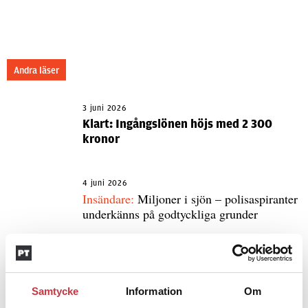
Andra läser
3 juni 2026
Klart: Ingångslönen höjs med 2 300
kronor
4 juni 2026
Insändare:
Miljoner i sjön – polisaspiranter
underkänns på godtyckliga grunder
1 juni 2026
Jens Mårtensson:
Snart 20 år i tjänst – nu
Samtycke
Information
Om
ska han lära sig grunderna