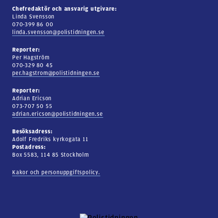
Chefredaktör och ansvarig utgivare:
Linda Svensson
070-399 86 00
linda.svensson@polistidningen.se
Reporter:
Per Hagström
070-329 80 45
per.hagstrom@polistidningen.se
Reporter:
Adrian Ericson
073-707 50 55
adrian.ericson@polistidningen.se
Besöksadress:
Adolf Fredriks kyrkogata 11
Postadress:
Box 5583, 114 85 Stockholm
Kakor och personuppgiftspolicy.