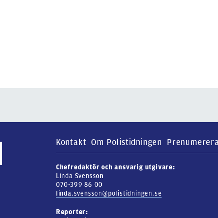
Kontakt
Om Polistidningen
Prenumerer
Chefredaktör och ansvarig utgivare:
Linda Svensson
070-399 86 00
linda.svensson@polistidningen.se
Reporter: