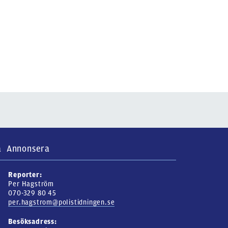
a
Annonsera
Reporter:
Per Hagström
070-329 80 45
per.hagstrom@polistidningen.se
Besöksadress: