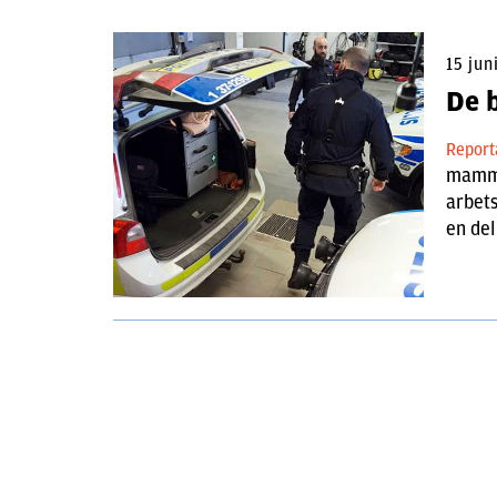
15 jun
De b
Repor
mammor
arbets
en del