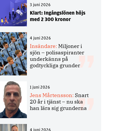
3 juni 2026
Klart: Ingångslönen höjs
med 2 300 kronor
4 juni 2026
Insändare:
Miljoner i
sjön – polisaspiranter
underkänns på
godtyckliga grunder
1 juni 2026
Jens Mårtensson:
Snart
20 år i tjänst – nu ska
han lära sig grunderna
4 juni 2026