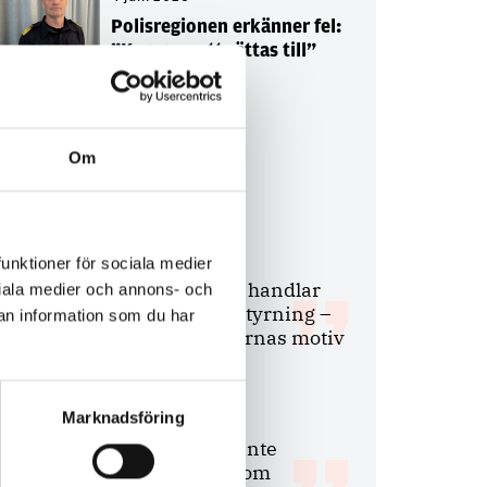
Polisregionen erkänner fel:
”Kommer att rättas till”
Om
Debatt
9 juli 2026
funktioner för sociala medier
Slutreplik:
Det handlar
ociala medier och annons- och
om kunskapsstyrning –
an information som du har
inte om forskarnas motiv
Marknadsföring
8 juli 2026
Replik:
Det är inte
evidenskrav som