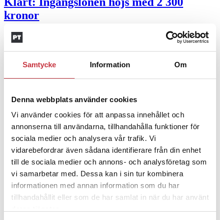
Klart: Ingångslönen höjs med 2 300
kronor
4 juni 2026
Insändare:
Miljoner i sjön –
Samtycke
Information
Om
polisaspiranter underkänns på
godtyckliga grunder
Denna webbplats använder cookies
1 juni 2026
Vi använder cookies för att anpassa innehållet och
Jens Mårtensson:
Snart 20 år i tjänst – nu
annonserna till användarna, tillhandahålla funktioner för
ska han lära sig grunderna
sociala medier och analysera vår trafik. Vi
vidarebefordrar även sådana identifierare från din enhet
4 juni 2026
till de sociala medier och annons- och analysföretag som
vi samarbetar med. Dessa kan i sin tur kombinera
Polisregionen erkänner fel: ”Kommer att
informationen med annan information som du har
rättas till”
tillhandahållit eller som de har samlat in när du har använt
deras tjänster.
Mobilannons