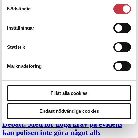
Samtyckesval
Nödvändig
Desktopannnons
Debatt
Inställningar
9 juli 2026
Slutreplik:
Det handlar om
Statistik
kunskapsstyrning – inte om forskarnas
motiv
Marknadsföring
8 juli 2026
Replik:
Det är inte evidenskrav som
Tillåt alla cookies
bakbinder polisen
Endast nödvändiga cookies
7 juli 2026
Debatt:
Med för höga krav på evidens
kan polisen inte göra något alls