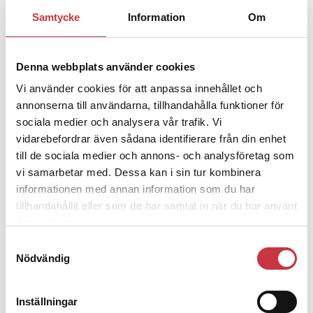
1 juni 2026
Samtycke
Information
Om
Jens Mårtensson:
Snart 20 år i tjänst
– nu ska han lära sig grunderna
Denna webbplats använder cookies
Vi använder cookies för att anpassa innehållet och
4 juni 2026
annonserna till användarna, tillhandahålla funktioner för
Polisregionen erkänner fel: ”Kommer
sociala medier och analysera vår trafik. Vi
att rättas till”
vidarebefordrar även sådana identifierare från din enhet
till de sociala medier och annons- och analysföretag som
vi samarbetar med. Dessa kan i sin tur kombinera
informationen med annan information som du har
tillhandahållit eller som de har samlat in när du har använt
Debatt
deras tjänster.
Samtyckesval
9 juli 2026
Nödvändig
Slutreplik:
Det handlar om
kunskapsstyrning – inte om
forskarnas motiv
Inställningar