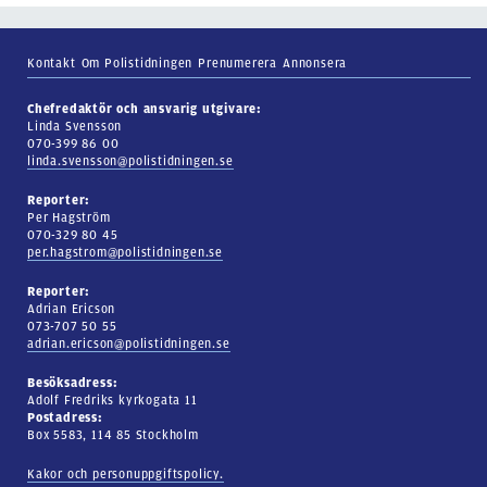
Kontakt
Om Polistidningen
Prenumerera
Annonsera
Chefredaktör och ansvarig utgivare:
Linda Svensson
070-399 86 00
linda.svensson@polistidningen.se
Reporter:
Per Hagström
070-329 80 45
per.hagstrom@polistidningen.se
Reporter:
Adrian Ericson
073-707 50 55
adrian.ericson@polistidningen.se
Besöksadress:
Adolf Fredriks kyrkogata 11
Postadress:
Box 5583, 114 85 Stockholm
Kakor och personuppgiftspolicy.