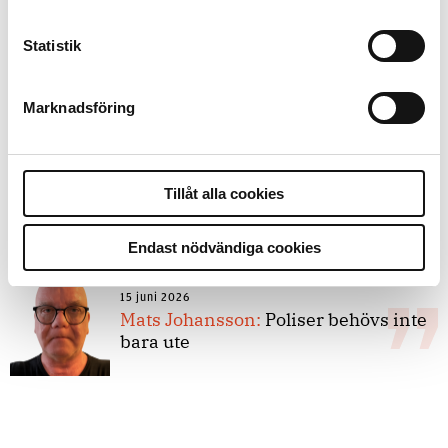
Statistik
8 juli 2026
Replik:
Det är inte evidenskrav som
bakbinder polisen
Marknadsföring
7 juli 2026
Tillåt alla cookies
Debatt:
Med för höga krav på evidens
kan polisen inte göra något alls
Endast nödvändiga cookies
15 juni 2026
Mats Johansson:
Poliser behövs inte
bara ute