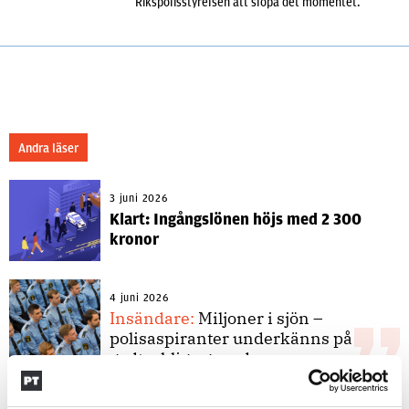
Rikspolisstyrelsen att slopa det momentet.
Andra läser
3 juni 2026
Klart: Ingångslönen höjs med 2 300
kronor
4 juni 2026
Insändare:
Miljoner i sjön –
polisaspiranter underkänns på
godtyckliga grunder