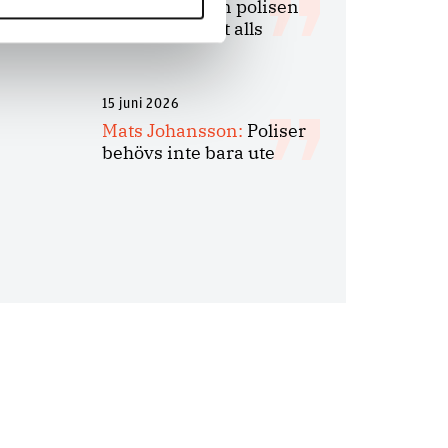
på evidens kan polisen
inte göra något alls
15 juni 2026
Mats Johansson:
Poliser
behövs inte bara ute