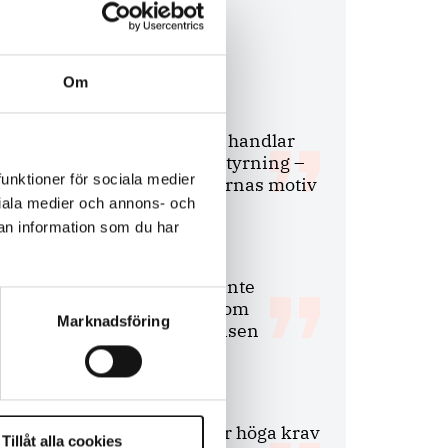
Debatt
Om
9 juli 2026
Slutreplik:
Det handlar
om kunskapsstyrning –
funktioner för sociala medier
inte om forskarnas motiv
ociala medier och annons- och
an information som du har
8 juli 2026
Replik:
Det är inte
evidenskrav som
Marknadsföring
bakbinder polisen
7 juli 2026
Debatt:
Med för höga krav
Tillåt alla cookies