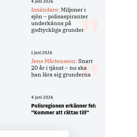
4 juni 2026
Insändare:
Miljoner i
sjön – polisaspiranter
underkänns på
godtyckliga grunder
1 juni 2026
Jens Mårtensson:
Snart
20 år i tjänst – nu ska
han lära sig grunderna
4 juni 2026
Polisregionen erkänner fel:
”Kommer att rättas till”