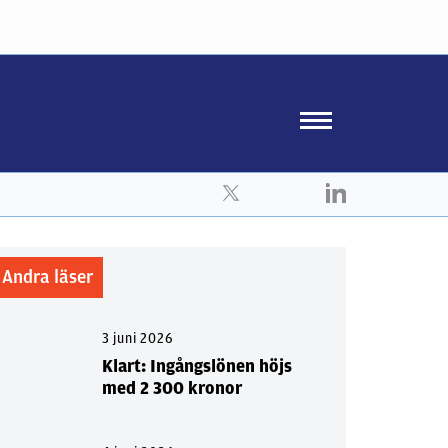
Andra läser
3 juni 2026
Klart: Ingångslönen höjs
med 2 300 kronor