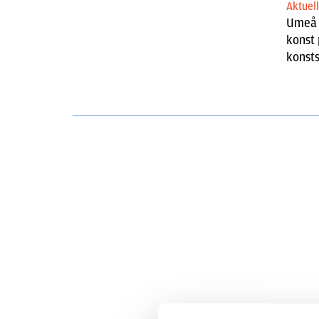
Aktuel
Umeå s
konst 
konst