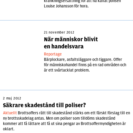
kränkningsersättning för att ha kallat polisen
Louise Johansson för hora.
21 november 2012
När människor blivit
en handelsvara
Reportage
Bärplockare, asfaltsläggare och tiggare. Offer
för människohandel finns på en rad områden och
är ett svårtacklat problem.
2 maj 2012
Säkrare skadestånd till poliser?
Aktuellt
Brottsoffers rätt till skadestånd stärks om ett färskt förslag till en
ny brottsskadelag antas. Men om poliser som tilldöms skadestånd
kommer att få lättare att få ut sina pengar av Brottsoffermyndigheten är
oklart.