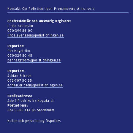
Kontakt
Om Polistidningen
Prenumerera
Annonsera
Chefredaktör och ansvarig utgivare:
Linda Svensson
070-399 86 00
linda.svensson@polistidningen.se
Reporter:
Per Hagström
070-329 80 45
per.hagstrom@polistidningen.se
Reporter:
Adrian Ericson
073-707 50 55
adrian.ericson@polistidningen.se
Besöksadress:
Adolf Fredriks kyrkogata 11
Postadress:
Box 5583, 114 85 Stockholm
Kakor och personuppgiftspolicy.