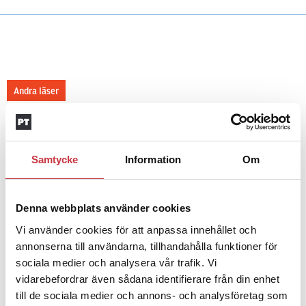
Andra läser
3 juni 2026
Klart: Ingångslönen höjs med 2 300
kronor
Samtycke
Information
Om
4 juni 2026
Denna webbplats använder cookies
Insändare:
Miljoner i sjön –
Vi använder cookies för att anpassa innehållet och
polisaspiranter underkänns på
annonserna till användarna, tillhandahålla funktioner för
godtyckliga grunder
sociala medier och analysera vår trafik. Vi
vidarebefordrar även sådana identifierare från din enhet
till de sociala medier och annons- och analysföretag som
1 juni 2026