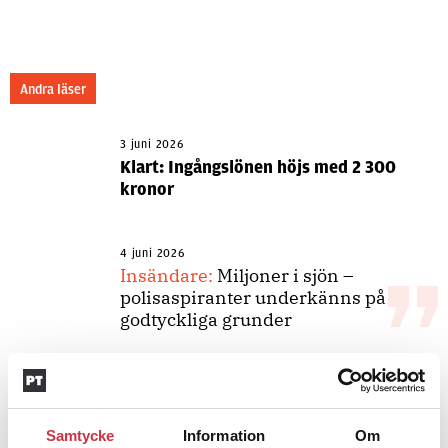
Andra läser
3 juni 2026
Klart: Ingångslönen höjs med 2 300
kronor
4 juni 2026
Insändare:
Miljoner i sjön –
polisaspiranter underkänns på
godtyckliga grunder
1 juni 2026
Jens Mårtensson:
Snart 20 år i tjänst
Samtycke
– nu ska han lära sig grunderna
Information
Om