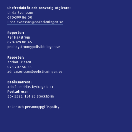
Chefredaktör och ansvarig utgivare:
Linda Svensson
070-399 86 00
linda.svensson@polistidningen.se
Reporter:
Per Hagström
070-329 80 45
per.hagstrom@polistidningen.se
Reporter:
Adrian Ericson
073-707 50 55
adrian.ericson@polistidningen.se
Besöksadress:
Adolf Fredriks kyrkogata 11
Postadress:
Box 5583, 114 85 Stockholm
Kakor och personuppgiftspolicy.