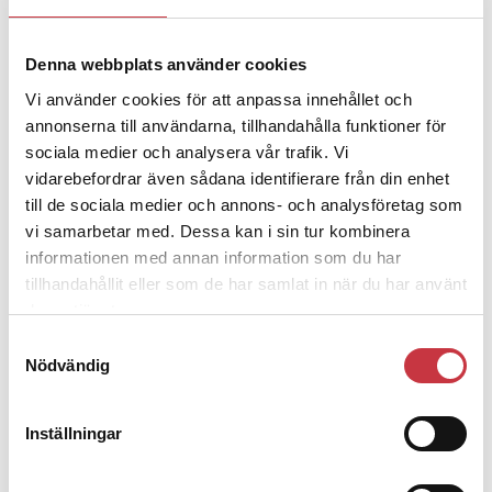
Denna webbplats använder cookies
4 juni 2026
Polisregionen erkänner fel: ”Kommer
Vi använder cookies för att anpassa innehållet och
att rättas till”
annonserna till användarna, tillhandahålla funktioner för
sociala medier och analysera vår trafik. Vi
vidarebefordrar även sådana identifierare från din enhet
till de sociala medier och annons- och analysföretag som
vi samarbetar med. Dessa kan i sin tur kombinera
informationen med annan information som du har
Debatt
tillhandahållit eller som de har samlat in när du har använt
deras tjänster.
9 juli 2026
Samtyckesval
Slutreplik:
Det handlar om
Nödvändig
kunskapsstyrning – inte om
forskarnas motiv
Inställningar
8 juli 2026