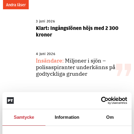
Andra läser
3 juni 2026
Klart: Ingångslönen höjs med 2 300
kronor
4 juni 2026
Insändare:
Miljoner i sjön –
polisaspiranter underkänns på
godtyckliga grunder
1 juni 2026
Jens Mårtensson:
Snart 20 år i tjänst
– nu ska han lära sig grunderna
Samtycke
Information
Om
4 juni 2026