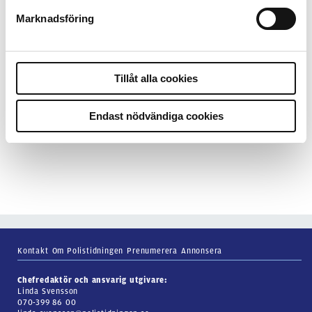
Marknadsföring
7 juli 2026
Debatt:
Med för höga krav på evidens
kan polisen inte göra något alls
Tillåt alla cookies
15 juni 2026
Endast nödvändiga cookies
Mats Johansson:
Poliser behövs inte
bara ute
Kontakt
Om Polistidningen
Prenumerera
Annonsera
Chefredaktör och ansvarig utgivare:
Linda Svensson
070-399 86 00