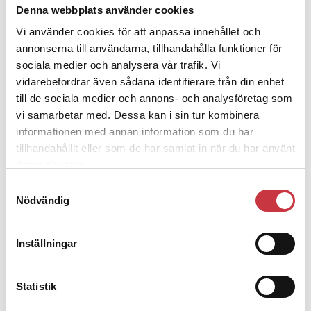
Polisregionen erkänner fel: ”Kommer
Denna webbplats använder cookies
att rättas till”
Vi använder cookies för att anpassa innehållet och
annonserna till användarna, tillhandahålla funktioner för
sociala medier och analysera vår trafik. Vi
vidarebefordrar även sådana identifierare från din enhet
till de sociala medier och annons- och analysföretag som
vi samarbetar med. Dessa kan i sin tur kombinera
Debatt
informationen med annan information som du har
tillhandahållit eller som de har samlat in när du har använt
9 juli 2026
deras tjänster.
Slutreplik:
Det handlar om
kunskapsstyrning – inte om
Samtyckesval
forskarnas motiv
Nödvändig
Inställningar
8 juli 2026
Replik:
Det är inte evidenskrav som
bakbinder polisen
Statistik