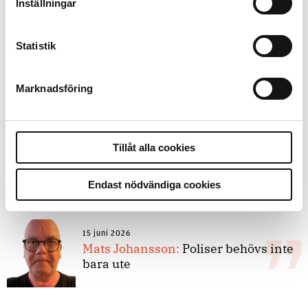
kunskapsstyrning – inte om
Inställningar
forskarnas motiv
Statistik
8 juli 2026
Replik:
Det är inte evidenskrav som
Marknadsföring
bakbinder polisen
Tillåt alla cookies
7 juli 2026
Debatt:
Med för höga krav på evidens
kan polisen inte göra något alls
Endast nödvändiga cookies
15 juni 2026
Mats Johansson:
Poliser behövs inte
bara ute