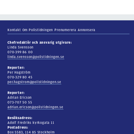
Kontakt
Om Polistidningen
Prenumerera
Annonsera
Chefredaktör och ansvarig utgivare:
Linda Svensson
070-399 86 00
linda.svensson@polistidningen.se
Reporter:
Per Hagström
070-329 80 45
per.hagstrom@polistidningen.se
Reporter:
Adrian Ericson
073-707 50 55
adrian.ericson@polistidningen.se
Besöksadress:
Adolf Fredriks kyrkogata 11
Postadress:
Box 5583, 114 85 Stockholm