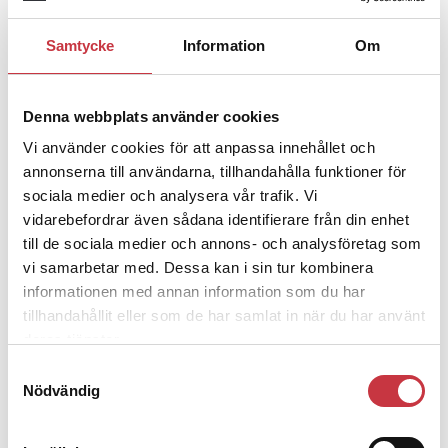
Samtycke
Information
Om
1 juni 2026
Jens Mårtensson:
Snart 20 år i tjänst
– nu ska han lära sig grunderna
Denna webbplats använder cookies
Vi använder cookies för att anpassa innehållet och
annonserna till användarna, tillhandahålla funktioner för
4 juni 2026
sociala medier och analysera vår trafik. Vi
Polisregionen erkänner fel: ”Kommer
vidarebefordrar även sådana identifierare från din enhet
att rättas till”
till de sociala medier och annons- och analysföretag som
vi samarbetar med. Dessa kan i sin tur kombinera
informationen med annan information som du har
tillhandahållit eller som de har samlat in när du har använt
deras tjänster.
Debatt
Samtyckesval
Nödvändig
9 juli 2026
Slutreplik:
Det handlar om