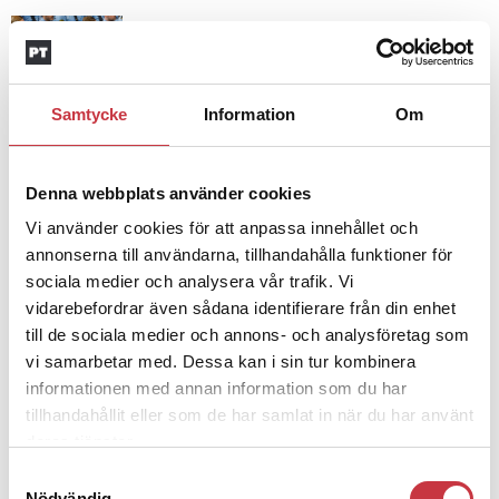
4 juni 2026
Insändare:
Miljoner i sjön –
polisaspiranter underkänns på
godtyckliga grunder
Samtycke
Information
Om
Denna webbplats använder cookies
1 juni 2026
Jens Mårtensson:
Snart 20 år i tjänst
Vi använder cookies för att anpassa innehållet och
– nu ska han lära sig grunderna
annonserna till användarna, tillhandahålla funktioner för
sociala medier och analysera vår trafik. Vi
vidarebefordrar även sådana identifierare från din enhet
4 juni 2026
till de sociala medier och annons- och analysföretag som
Polisregionen erkänner fel: ”Kommer
vi samarbetar med. Dessa kan i sin tur kombinera
att rättas till”
informationen med annan information som du har
tillhandahållit eller som de har samlat in när du har använt
deras tjänster.
Samtyckesval
Nödvändig