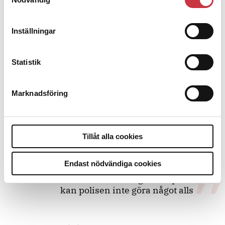
Debatt
Inställningar
9 juli 2026
Slutreplik:
Det handlar om
kunskapsstyrning – inte om
Statistik
forskarnas motiv
Marknadsföring
8 juli 2026
Replik:
Det är inte evidenskrav som
bakbinder polisen
Tillåt alla cookies
Endast nödvändiga cookies
7 juli 2026
Debatt:
Med för höga krav på evidens
kan polisen inte göra något alls